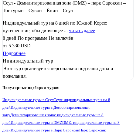
Сеул - Демилитаризованная зона (DMZ) – парк Сароксан –
Тонгурын – Сувон – Ёнин – Сеул
Индивидуальный тур на 8 дней по Южной Корее:
путешествие, объединяющее ...
читать далее
8 дней
По программе
Не включён
от
5 330
USD
Подробнее
Индивидуальный тур
Этот тур организуется персонально под ваши даты и
пожелания.
Популярные подборки туров:
Индивидуальные туры в Сеул
Сеул: индивидуальные туры на 8
дней
Индивидуальные туры в Демилитаризованная
зону
Демилитаризованная зона: индивидуальные туры на 8
дней
Индивидуальные туры в DMZ
DMZ: индивидуальные туры на 8
дней
Индивидуальные туры в Парк Сароксан
Парк Сароксан: