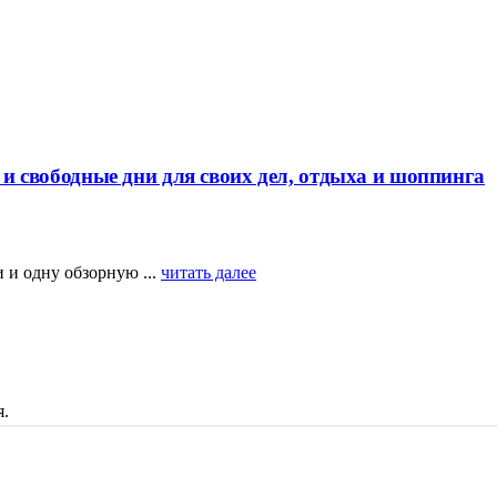
у и свободные дни для своих дел, отдыха и шоппинга
и и одну обзорную ...
читать далее
я.