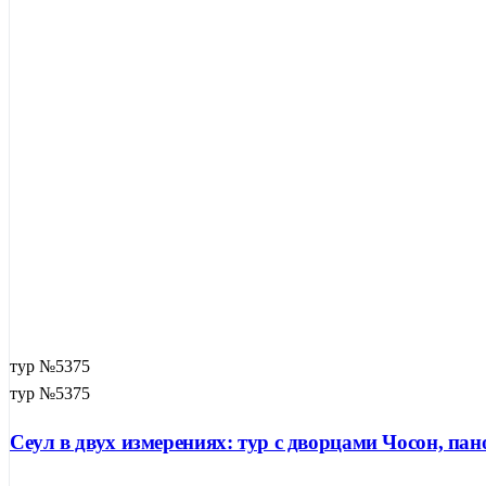
тур №5375
тур №5375
Сеул в двух измерениях: тур с дворцами Чосон, п