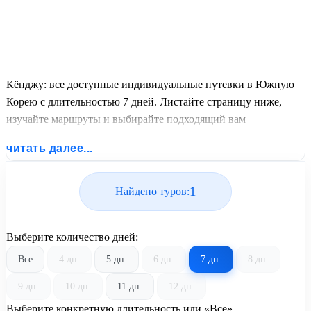
Кёнджу: все доступные индивидуальные путевки в Южную
Корею с длительностью 7 дней. Листайте страницу ниже,
изучайте маршруты и выбирайте подходящий вам
экскурсионный или пляжный тур из базы предложений от
читать далее...
United Travel Systems.
1
Найдено туров:
Выберите количество дней:
Все
4 дн.
5 дн.
6 дн.
7 дн.
8 дн.
9 дн.
10 дн.
11 дн.
12 дн.
Выберите конкретную длительность или «Все»