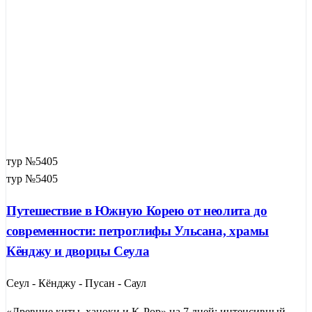
тур №5405
тур №5405
Путешествие в Южную Корею от неолита до
современности: петроглифы Ульсана, храмы
Кёнджу и дворцы Сеула
Сеул - Кёнджу - Пусан - Саул
«Древние киты, ханоки и K-Pop» на 7 дней: интенсивный