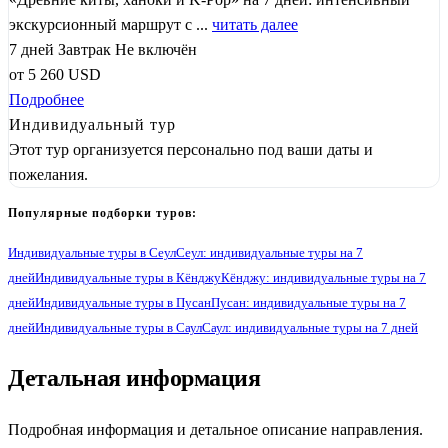
экскурсионный маршрут с ...
читать далее
7 дней
Завтрак
Не включён
от
5 260
USD
Подробнее
Индивидуальный тур
Этот тур организуется персонально под ваши даты и
пожелания.
Популярные подборки туров:
Индивидуальные туры в Сеул
Сеул: индивидуальные туры на 7
дней
Индивидуальные туры в Кёнджу
Кёнджу: индивидуальные туры на 7
дней
Индивидуальные туры в Пусан
Пусан: индивидуальные туры на 7
дней
Индивидуальные туры в Саул
Саул: индивидуальные туры на 7 дней
1
Детальная информация
Подробная информация и детальное описание направления.