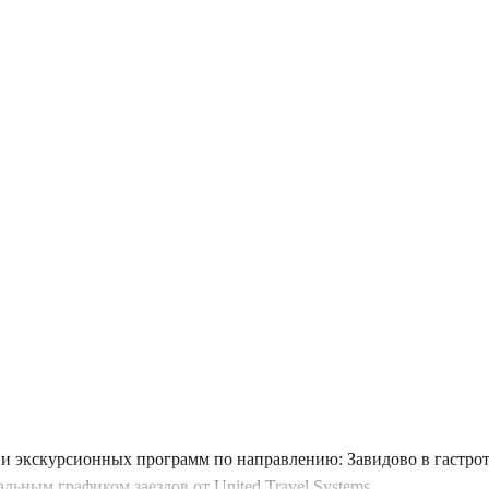
и экскурсионных программ по направлению: Завидово в гастрот
ьным графиком заездов от United Travel Systems.