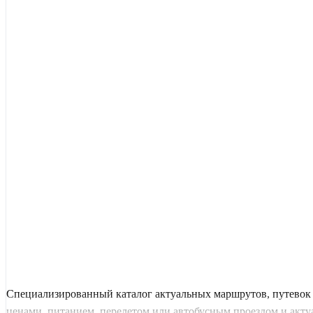
Специализированный каталог актуальных маршрутов, путевок 
ценами, питанием, перелетом или автобусным проездом и актуал