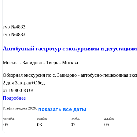
тур №4833
тур №4833
Автобусный гастротур с экскурсиями и дегустация
Москва - Завидово - Тверь - Москва
Обзорная экскурсия по с. Завидово - автобусно-пешеходная экск
2 дня
Завтрак+Обед
от
19 800
RUB
Подробнее
График заездов 2026:
показать все даты
сентябрь
октябрь
ноябрь
декабрь
05
03
07
05