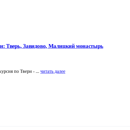
ми: Тверь, Завидово, Малицкий монастырь
урсия по Твери - ...
читать далее