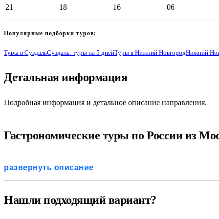
21
18
16
06
Популярные подборки туров:
Туры в Суздаль
Суздаль: туры на 5 дней
Туры в Нижний Новгород
Нижний Нов
Детальная информация
Подробная информация и детальное описание направления.
Гастрономические туры по России из Мос
Гастрономический туризм внутри страны — это не походы по 
развернуть описание
гастрономические туры по России из Москвы созданы для тех,
привезти домой уникальные фермерские продукты. Экскурсион
хозяйства. Такой формат отдыха идеально подходит для всех 
Нашли подходящий вариант?
Главная особенность, которой отличаются наши гастрономиче