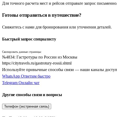
Для точного расчета мест и рейсов отправьте запрос письменно
Вместо скучных лекций путешественников ждут домашние обеды
сортов меда и наливок. Вся логистика и экскурсии продуманы 
Готовы отправиться в путешествие?
Вкусы древней Руси и ремесленные сыры: Суздаль,
Свяжитесь с нами для бронирования или уточнения деталей.
Абсолютным лидером по количеству кулинарных программ явл
Быстрый запрос специалисту
и соленьями. Гастрономические поездки сюда обязательно вкл
местного огурца. Рядом с Суздалем туристы посещают древни
Скопировать данные страницы:
Киржач
, где группы принимают участие в мастер-классах по 
№4834: Гастротуры по России из Москвы
https://citytravels.ru/gastrotury-rossii.shtml
Маршрут логично продолжается в Ивановскую область. Текст
Используйте привычные способы связи — наши каналы досту
глиняных горшках. Огромной популярностью пользуется сам
WhatsApp
Ответим быстро
дегустация традиционных ставленых медов и наливок. Экскур
Telegram
Онлайн чат
приволжский
Плес
, где можно попробовать знаменитые рыбн
Другие способы связи и вопросы
Пряничные и сырные столицы: Тула, Алексин и Ли
Телефон (экстренная связь)
Оружейная столица — город
Тула
— прочно удерживает позици
тульского печатного пряника под руководством опытных маст