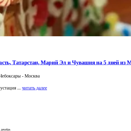
асть, Татарстан, Марий Эл и Чувашия на 5 дней из
 Чебоксары - Москва
устация ...
читать далее
декабрь