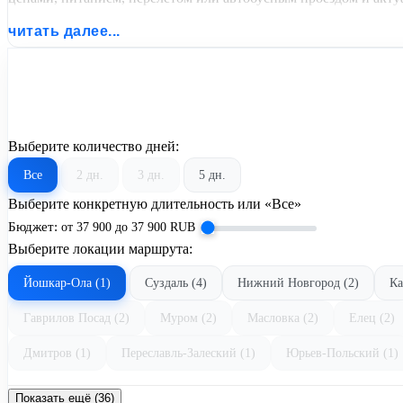
читать далее...
Выберите количество дней:
Все
2 дн.
3 дн.
5 дн.
Выберите конкретную длительность или «Все»
Бюджет:
от
37 900
до
37 900
RUB
Выберите локации маршрута:
Йошкар-Ола (1)
Суздаль (4)
Нижний Новгород (2)
Ка
Гаврилов Посад (2)
Муром (2)
Масловка (2)
Елец (2)
Дмитров (1)
Переславль-Залеский (1)
Юрьев-Польский (1)
Показать ещё (36)