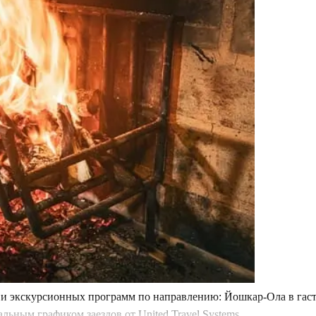
и экскурсионных программ по направлению: Йошкар-Ола в гастр
ьным графиком заездов от United Travel Systems.