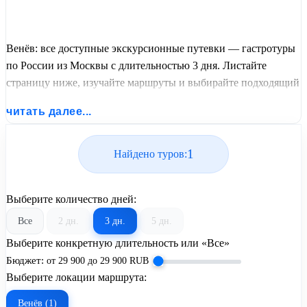
Венёв: все доступные экскурсионные путевки — гастротуры
по России из Москвы с длительностью 3 дня. Листайте
страницу ниже, изучайте маршруты и выбирайте подходящий
вам экскурсионный или пляжный тур из базы предложений
читать далее...
от United Travel Systems.
1
Найдено туров:
Выберите количество дней:
Все
2 дн.
3 дн.
5 дн.
Выберите конкретную длительность или «Все»
Бюджет:
от
29 900
до
29 900
RUB
Выберите локации маршрута:
Венёв (1)