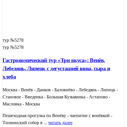
тур №5278
тур №5278
Гастрономический тур «Три вкуса»: Венёв,
Лебедянь, Липецк с дегустацией вина, сыра и
хлеба
Москва - Венёв - Данков - Баловнёво - Лебедянь - Липецк -
Становое - Введенка - Большая Кузьминка - Астапово -
Масловка - Москва
Пешеходная прогулка по Венёву - чаепитие с венёвкой -
Тихвинский собор в ...
читать далее