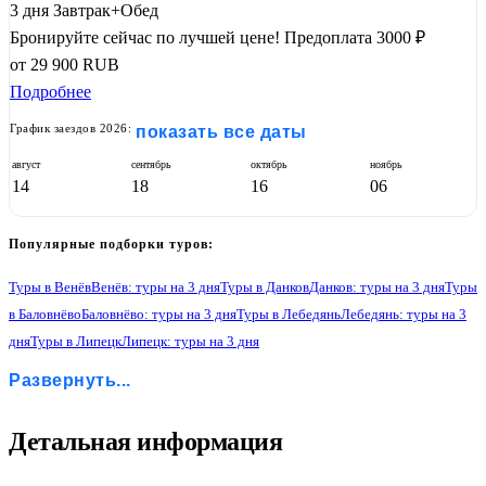
3 дня
Завтрак+Обед
Бронируйте сейчас по лучшей цене!
Предоплата 3000 ₽
от
29 900
RUB
Подробнее
График заездов 2026:
показать все даты
август
сентябрь
октябрь
ноябрь
14
18
16
06
Популярные подборки туров:
Туры в Венёв
Венёв: туры на 3 дня
Туры в Данков
Данков: туры на 3 дня
Туры
в Баловнёво
Баловнёво: туры на 3 дня
Туры в Лебедянь
Лебедянь: туры на 3
дня
Туры в Липецк
Липецк: туры на 3 дня
Туры в Становое
Становое: туры на 3 дня
Туры в Введенку
Развернуть...
Введенка: туры на 3 дня
Туры в Большая Кузьминку
Большая Кузьминка: туры на 3 дня
Туры в Астапово
Астапово: туры на 3 дня
Туры в Масловку
Масловка: туры на 3 дня
1
Детальная информация