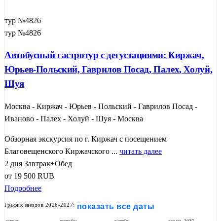
тур №4826
тур №4826
Автобусный гастротур с дегустациями: Киржач,
Юрьев-Польский, Гаврилов Посад, Палех, Холуй,
Шуя
Москва - Киржач - Юрьев - Польский - Гаврилов Посад -
Иваново - Палех - Холуй - Шуя - Москва
Обзорная экскурсия по г. Киржач с посещением
Благовещенского Киржачского ...
читать далее
2 дня
Завтрак+Обед
от
19 500
RUB
Подробнее
График заездов 2026-2027:
показать все даты