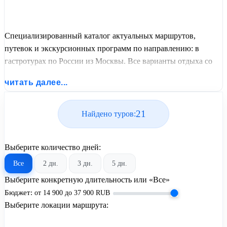
Специализированный каталог актуальных маршрутов,
путевок и экскурсионных программ по направлению: в
гастротурах по России из Москвы. Все варианты отдыха со
всеми ценами, питанием, перелетом или автобусным
читать далее...
проездом и актуальным графиком заездов от United Travel
Systems.
21
Найдено туров:
Выберите количество дней:
Все
2 дн.
3 дн.
5 дн.
Выберите конкретную длительность или «Все»
Бюджет:
от
14 900
до
37 900
RUB
Выберите локации маршрута: