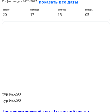
График заездов 2026-2027:
показать все даты
август
сентябрь
октябрь
ноябрь
20
17
15
05
тур №5290
тур №5290
Гастрономический тур «Гусарский вкус»: