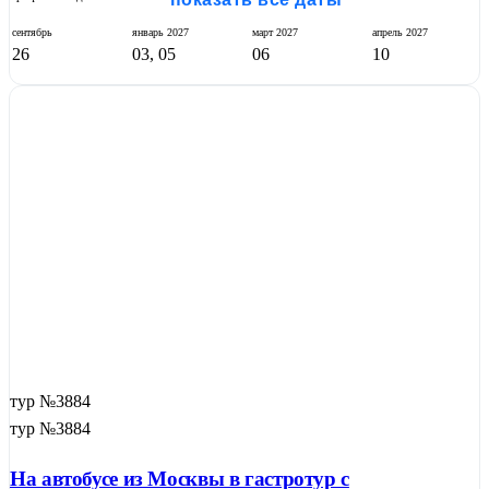
сентябрь
январь
2027
март
2027
апрель
2027
26
03, 05
06
10
тур №3884
тур №3884
На автобусе из Москвы в гастротур с