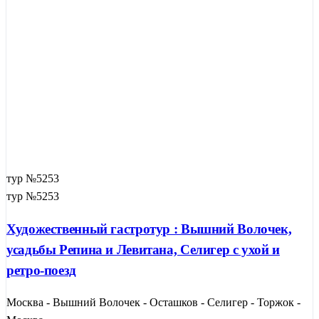
тур №5253
тур №5253
Художественный гастротур : Вышний Волочек,
усадьбы Репина и Левитана, Селигер с ухой и
ретро-поезд
Москва - Вышний Волочек - Осташков - Селигер - Торжок -