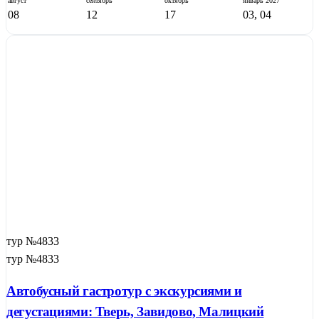
август
сентябрь
октябрь
январь
2027
08
12
17
03, 04
тур №4833
тур №4833
Автобусный гастротур с экскурсиями и
21
дегустациями: Тверь, Завидово, Малицкий