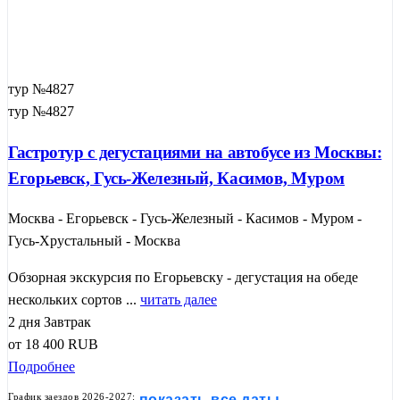
тур №4827
тур №4827
Гастротур с дегустациями на автобусе из Москвы:
Егорьевск, Гусь-Железный, Касимов, Муром
Москва - Егорьевск - Гусь-Железный - Касимов - Муром -
Гусь-Хрустальный - Москва
Обзорная экскурсия по Егорьевску - дегустация на обеде
нескольких сортов ...
читать далее
2 дня
Завтрак
от
18 400
RUB
Подробнее
График заездов 2026-2027:
показать все даты