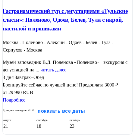
Гастрономический тур с дегустациями «Тульские
сласти»: Поленово, Одоев, Белев, Тула с икрой,
пастилой и пряниками
Москва - Поленово - Алексин - Одоев - Белев - Тула -
Серпухов - Москва
Музей-заповедник В.Д. Поленова «Поленово» - экскурсия с
дегустацией на ...
читать далее
3 дня
Завтрак+Обед
Бронируйте сейчас по лучшей цене!
Предоплата 3000 ₽
от
29 990
RUB
Подробнее
График заездов 2026:
показать все даты
август
сентябрь
октябрь
21
18
23