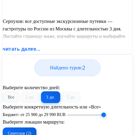
Серпухов: все доступные экскурсионные путевки —
гастротуры по России из Москвы с длительностью 3 дня.
Листайте страницу ниже, изучайте маршруты и выбирайте
подходящий вам экскурсионный или пляжный тур из базы
читать далее...
предложений от United Travel Systems.
2
Найдено туров:
Выберите количество дней:
Все
2 дн.
3 дн.
5 дн.
Выберите конкретную длительность или «Все»
Бюджет:
от
25 900
до
29 990
RUB
Выберите локации маршрута:
Серпухов (2)