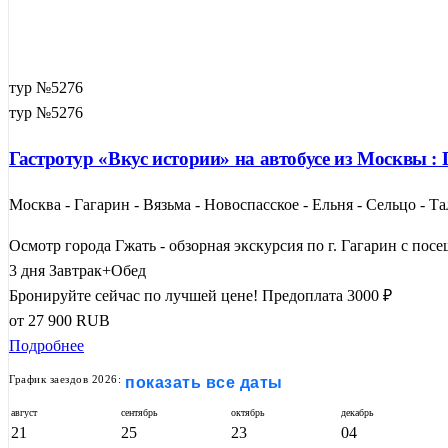
тур №5276
тур №5276
Гастротур «Вкус истории» на автобусе из Москвы :
Москва - Гагарин - Вязьма - Новоспасское - Ельня - Сельцо - 
Осмотр города Гжать - обзорная экскурсия по г. Гагарин с посе
3 дня
Завтрак+Обед
Бронируйте сейчас по лучшей цене!
Предоплата 3000 ₽
от
27 900
RUB
Подробнее
График заездов 2026:
показать все даты
август
сентябрь
октябрь
декабрь
21
25
23
04