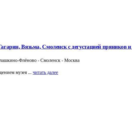
 Гагарин, Вязьма, Смоленск с дегустацией пряников 
Талашкино-Флёново - Смоленск - Москва
щением музея ...
читать далее