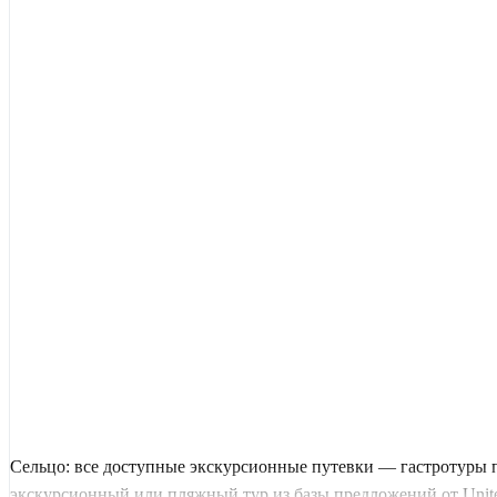
Сельцо: все доступные экскурсионные путевки — гастротуры 
экскурсионный или пляжный тур из базы предложений от United