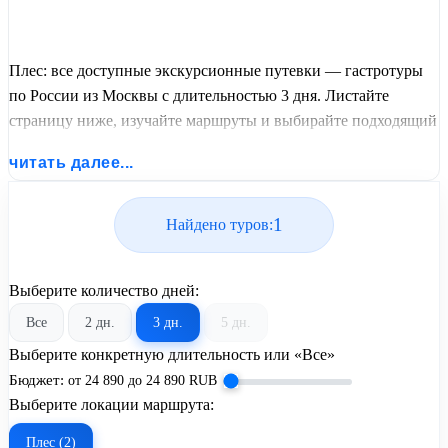
Плес: все доступные экскурсионные путевки — гастротуры
по России из Москвы с длительностью 3 дня. Листайте
страницу ниже, изучайте маршруты и выбирайте подходящий
вам экскурсионный или пляжный тур из базы предложений
читать далее...
от United Travel Systems.
1
Найдено туров:
Выберите количество дней:
Все
2 дн.
3 дн.
5 дн.
Выберите конкретную длительность или «Все»
Бюджет:
от
24 890
до
24 890
RUB
Выберите локации маршрута:
Плес (2)