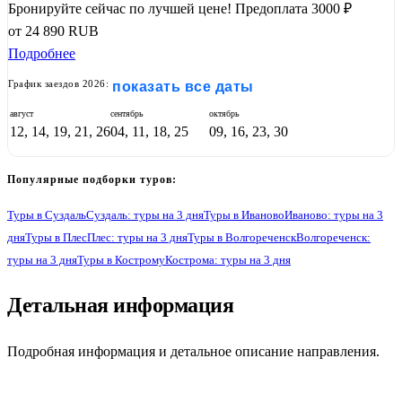
Бронируйте сейчас по лучшей цене!
Предоплата 3000 ₽
от
24 890
RUB
Подробнее
График заездов 2026:
показать все даты
август
сентябрь
октябрь
12, 14, 19, 21, 26
04, 11, 18, 25
09, 16, 23, 30
Популярные подборки туров:
Туры в Суздаль
Суздаль: туры на 3 дня
Туры в Иваново
Иваново: туры на 3
дня
Туры в Плес
Плес: туры на 3 дня
Туры в Волгореченск
Волгореченск:
туры на 3 дня
Туры в Кострому
Кострома: туры на 3 дня
1
Детальная информация
Подробная информация и детальное описание направления.