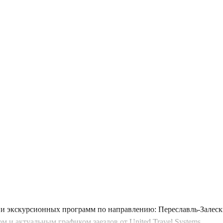
и экскурсионных программ по направлению: Переславль-Залески
 и актуальным графиком заездов от United Travel Systems.