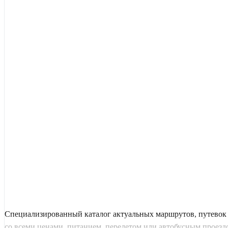
Специализированный каталог актуальных маршрутов, путевок 
со всеми ценами, питанием, перелетом или автобусным проездом