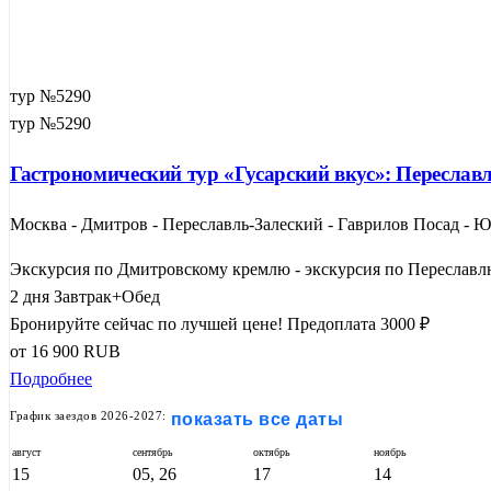
тур №5290
тур №5290
Гастрономический тур «Гусарский вкус»: Переславл
Москва - Дмитров - Переславль-Залеский - Гаврилов Посад - 
Экскурсия по Дмитровскому кремлю - экскурсия по Переславлю-
2 дня
Завтрак+Обед
Бронируйте сейчас по лучшей цене!
Предоплата 3000 ₽
от
16 900
RUB
Подробнее
График заездов 2026-2027:
показать все даты
август
сентябрь
октябрь
ноябрь
15
05, 26
17
14