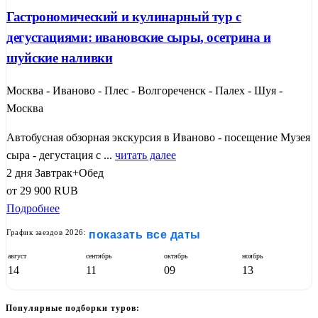
Гастрономический и кулинарный тур с
дегустациями: ивановские сыры, осетрина и
шуйские наливки
Москва - Иваново - Плес - Волгореченск - Палех - Шуя -
Москва
Автобусная обзорная экскурсия в Иваново - посещение Музея
сыра - дегустация с ...
читать далее
2 дня
Завтрак+Обед
от
29 900
RUB
Подробнее
График заездов 2026:
показать все даты
август
сентябрь
октябрь
ноябрь
14
11
09
13
Популярные подборки туров: