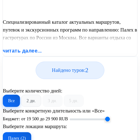
Специализированный каталог актуальных маршрутов,
путевок и экскурсионных программ по направлению: Палех в
гастротурах по России из Москвы. Все варианты отдыха со
всеми ценами, питанием, перелетом или автобусным
читать далее...
проездом и актуальным графиком заездов от United Travel
Systems.
2
Найдено туров:
Выберите количество дней:
Все
2 дн.
3 дн.
5 дн.
Выберите конкретную длительность или «Все»
Бюджет:
от
19 500
до
29 900
RUB
Выберите локации маршрута:
Палех (2)