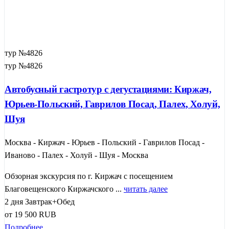
тур №4826
тур №4826
Автобусный гастротур с дегустациями: Киржач,
Юрьев-Польский, Гаврилов Посад, Палех, Холуй,
Шуя
Москва - Киржач - Юрьев - Польский - Гаврилов Посад -
Иваново - Палех - Холуй - Шуя - Москва
Обзорная экскурсия по г. Киржач с посещением
Благовещенского Киржачского ...
читать далее
2 дня
Завтрак+Обед
от
19 500
RUB
Подробнее