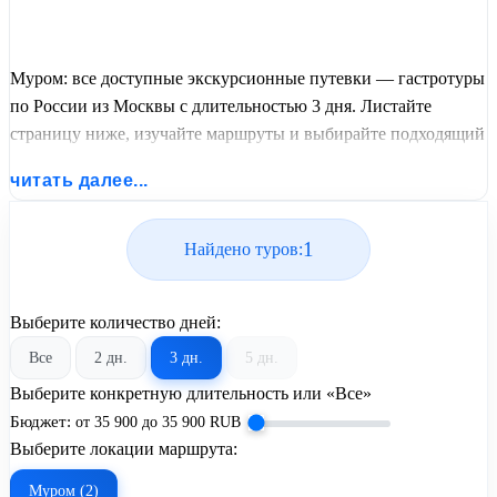
Муром: все доступные экскурсионные путевки — гастротуры
по России из Москвы с длительностью 3 дня. Листайте
страницу ниже, изучайте маршруты и выбирайте подходящий
вам экскурсионный или пляжный тур из базы предложений
читать далее...
от United Travel Systems.
1
Найдено туров:
Выберите количество дней:
Все
2 дн.
3 дн.
5 дн.
Выберите конкретную длительность или «Все»
Бюджет:
от
35 900
до
35 900
RUB
Выберите локации маршрута:
Муром (2)