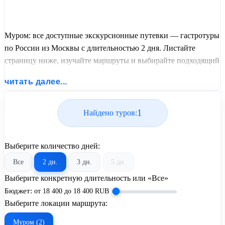
Муром: все доступные экскурсионные путевки — гастротуры
по России из Москвы с длительностью 2 дня. Листайте
страницу ниже, изучайте маршруты и выбирайте подходящий
вам экскурсионный или пляжный тур из базы предложений
читать далее...
от United Travel Systems.
1
Найдено туров:
Выберите количество дней:
Все
2 дн.
3 дн.
5 дн.
Выберите конкретную длительность или «Все»
Бюджет:
от
18 400
до
18 400
RUB
Выберите локации маршрута:
Муром (2)