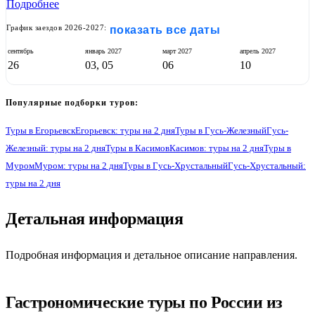
Подробнее
График заездов 2026-2027:
показать все даты
сентябрь
январь
2027
март
2027
апрель
2027
26
03, 05
06
10
Популярные подборки туров:
Туры в Егорьевск
Егорьевск: туры на 2 дня
Туры в Гусь-Железный
Гусь-
Железный: туры на 2 дня
Туры в Касимов
Касимов: туры на 2 дня
Туры в
Муром
Муром: туры на 2 дня
Туры в Гусь-Хрустальный
Гусь-Хрустальный:
туры на 2 дня
1
Детальная информация
Подробная информация и детальное описание направления.
Гастрономические туры по России из