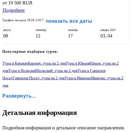
от
19 500
RUB
Подробнее
График заездов 2026-2027:
показать все даты
август
сентябрь
октябрь
январь
2027
08
12
17
03, 04
Популярные подборки туров:
Туры в Киржач
Киржач: туры на 2 дня
Туры в Юрьев
Юрьев: туры на 2
дня
Туры в Польский
Польский: туры на 2 дня
Туры в Гаврилов
Посад
Гаврилов Посад: туры на 2 дня
Туры в Иваново
Иваново: туры на 2
дня
Туры в Палех
Палех: туры на 2 дня
Туры в Холуй
Холуй: туры на 2 дня
Развернуть...
Туры в Шую
Шуя: туры на 2 дня
1
Детальная информация
Подробная информация и детальное описание направления.