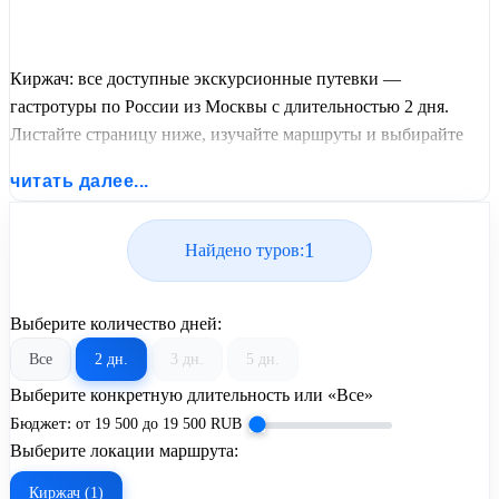
Киржач: все доступные экскурсионные путевки —
гастротуры по России из Москвы с длительностью 2 дня.
Листайте страницу ниже, изучайте маршруты и выбирайте
подходящий вам экскурсионный или пляжный тур из базы
читать далее...
предложений от United Travel Systems.
1
Найдено туров:
Выберите количество дней:
Все
2 дн.
3 дн.
5 дн.
Выберите конкретную длительность или «Все»
Бюджет:
от
19 500
до
19 500
RUB
Выберите локации маршрута:
Киржач (1)