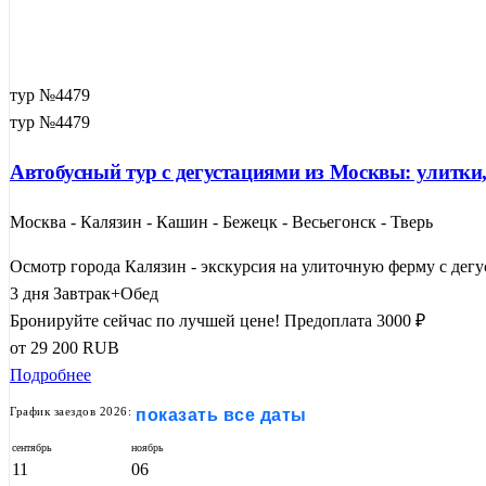
тур №4479
тур №4479
Автобусный тур с дегустациями из Москвы: улитки,
Москва - Калязин - Кашин - Бежецк - Весьегонск - Тверь
Осмотр города Калязин - экскурсия на улиточную ферму с дегус
3 дня
Завтрак+Обед
Бронируйте сейчас по лучшей цене!
Предоплата 3000 ₽
от
29 200
RUB
Подробнее
График заездов 2026:
показать все даты
сентябрь
ноябрь
11
06