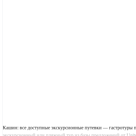
Кашин: все доступные экскурсионные путевки — гастротуры п
экскурсионный или пляжный тур из базы предложений от United