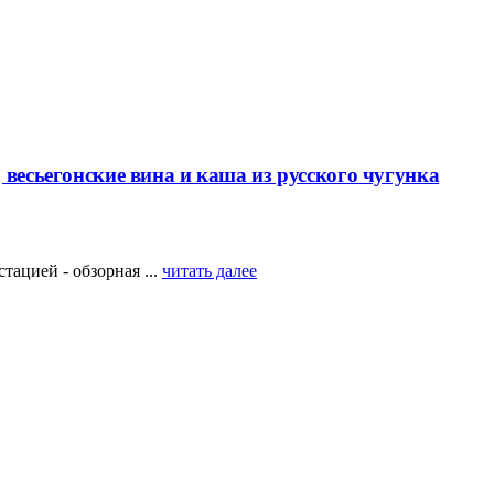
 весьегонские вина и каша из русского чугунка
тацией - обзорная ...
читать далее