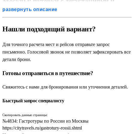
Москвы: путевки с дегустациями и
развернуть описание
мастер-классами
Гастрономический туризм внутри страны — это не походы по
Нашли подходящий вариант?
пафосным ресторанам с высокой кухней, а удивительное
путешествие к истокам народных кулинарных традиций.
Для точного расчета мест и рейсов отправьте запрос
Популярные гастрономические туры по России из Москвы
письменно. Голосовой звонок не позволяет зафиксировать все
созданы для тех, кто хочет попробовать настоящие
детали брони.
национальные блюда, принять участие в интерактивных
Готовы отправиться в путешествие?
мастер-классах по приготовлению и привезти домой
уникальные фермерские продукты. Экскурсионные путевки и
Свяжитесь с нами для бронирования или уточнения деталей.
кулинарные поездки выходного дня позволяют заглянуть на
частные сыроварни, пасеки, винодельни и рыбные хозяйства.
Быстрый запрос специалисту
Такой формат отдыха идеально подходит для всех категорий
граждан, желающих совместить изучение истории с
Скопировать данные страницы:
душевными и сытными дегустациями.
№4834: Гастротуры по России из Москвы
https://citytravels.ru/gastrotury-rossii.shtml
Главная особенность, которой отличаются наши