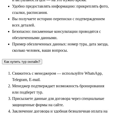
медовухи, приготовленной по секретным рецептам, и
Удобно предоставлять информацию: прикреплять фото,
традиционных блюд из местного огурца. Рядом с Суздалем
ссылки, расписания.
туристы посещают древний
Юрьев-Польский
(в каталогах
Вы получаете историю переписки с подтверждением
часто разделен как
Юрьев
и
Польский
), а также
всех деталей.
исторический
Александров
и старинный
Киржач
, где
Безопасно: письменные консультации проводятся с
группы принимают участие в мастер-классах по выпечке
обезличенными данными.
традиционных пирогов.
Пример обезличенных данных: номер тура, дата заезда,
Маршрут логично продолжается в Ивановскую область.
сколько человек, ваши вопросы.
Текстильный центр
Иваново
удивляет гостей сытными
Как купить тур онлайн?
купеческими обедами и зелеными щами («щаницей»),
которые готовят в глиняных горшках. Огромной
Свяжитесь с менеджером — используйте WhatsApp,
популярностью пользуется самобытный
Гаврилов Посад
, где
Telegram, E-mail.
расположен Дворцовый завод. Здесь туристов ждет
Менеджер подтверждает возможность бронирования
знакомство с историей русского коневодства и дегустация
или подберет тур.
традиционных ставленых медов и наливок. Экскурсионный
Присылаете данные для договора через специальные
цикл по региону прекрасно дополняют визиты в ремесленные
защищенные формы на сайте.
центры:
Палех
,
Шуя
,
Холуй
и живописный приволжский
Заключение договора и удобная безналичная оплата на