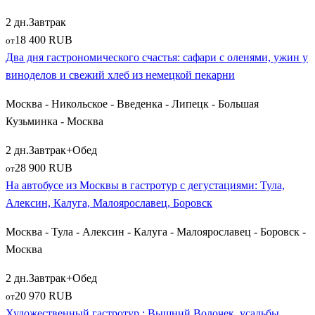
2 дн.
Завтрак
18 400 RUB
от
Два дня гастрономического счастья: сафари с оленями, ужин у
виноделов и свежий хлеб из немецкой пекарни
Москва - Никольское - Введенка - Липецк - Большая
Кузьминка - Москва
2 дн.
Завтрак+Обед
28 900 RUB
от
На автобусе из Москвы в гастротур с дегустациями: Тула,
Алексин, Калуга, Малоярославец, Боровск
Москва - Тула - Алексин - Калуга - Малоярославец - Боровск -
Москва
2 дн.
Завтрак+Обед
20 970 RUB
от
Художественный гастротур : Вышний Волочек, усадьбы