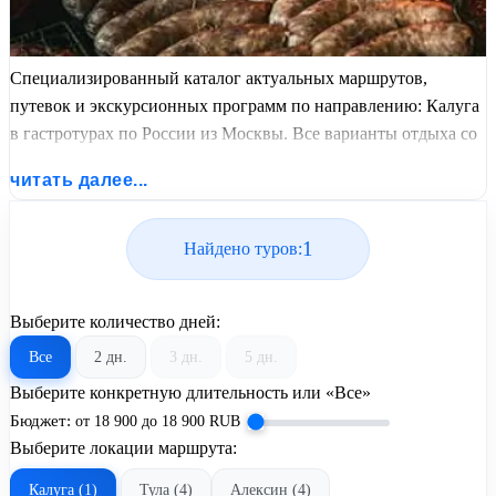
Специализированный каталог актуальных маршрутов,
путевок и экскурсионных программ по направлению: Калуга
в гастротурах по России из Москвы. Все варианты отдыха со
всеми ценами, питанием, перелетом или автобусным
читать далее...
проездом и актуальным графиком заездов от United Travel
Systems.
1
Найдено туров:
Выберите количество дней:
Все
2 дн.
3 дн.
5 дн.
Выберите конкретную длительность или «Все»
Бюджет:
от
18 900
до
18 900
RUB
Выберите локации маршрута:
Калуга (1)
Тула (4)
Алексин (4)