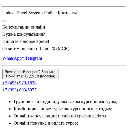
область. Программы туров ведут путешественников в
старинное село
Введенка
, а также в колоритную локацию
United Travel Systems Online Контакты
Масловка
, где расположена уникальная частная французско-
русская сыроварня. Здесь из местного молока варят
Консультации онлайн
изысканные сыры по старинным французским технологиям с
Нужна консультация?
выдержкой в специальных погребах. Кулинарный маршрут
Пишите в любое время!
охватывает древний
Елец
с его кружевами и монастырскими
Ответим онлайн с 12 до 20 (МСК)
трапезами, а также живописные поселения
Большая
WhatsApp*
Telegram
Кузьминка
,
Данков
,
Баловнёво
, яблочную столицу
Лебедянь
, купеческое
Становое
, историческое
Астапово
и
Экстренный вопрос? Звоните!
усадьбу
Репное
. На мастер-классах туристов учат готовить
Пон-Пят с 12 до 18 (Москва)
+7 (495) 979-1838
традиционные южнорусские каши, пироги и домашние
+7 (993) 893-5077
разносолы.
Групповые и индивидуальные экскурсионные туры;
Рыбные богатства и деликатесы Волги:
Комбинированные туры: экскурсионные + отдых;
Волгореченск, Кострома и Тверские земли
Онлайн консультации и гибкий график работы;
Онлайн покупка и оплата туров;
Если вы любите рыбу и морепродукты, выбирайте туры в