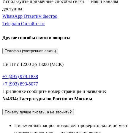
Используйте привычные способы связи — наши каналы
гастрономические программы — это стопроцентный
доступны.
интерактив и индивидуальный подход к кулинарным
WhatsApp
Ответим быстро
традициям каждого региона. Вместо скучных лекций
Telegram
Онлайн чат
путешественников ждут домашние обеды в старинных избах,
секреты выпечки хлеба в настоящей русской печи, лепка
Другие способы связи и вопросы
традиционных пельменей и дегустация редких сортов меда и
наливок. Вся логистика и экскурсии продуманы заранее,
Телефон (экстренная связь)
поэтому вам остается только наслаждаться вкусами,
ароматами и гостеприимством русской провинции.
Пн-Пт с 12:00 до 18:00 (МСК)
Вкусы древней Руси и ремесленные сыры:
+7 (495) 979-1838
+7 (993) 893-5077
Суздаль, Иваново и Гаврилов Посад
При звонке сообщите номер страницы и название:
Абсолютным лидером по количеству кулинарных программ
№4834: Гастротуры по России из Москвы
является сказочный
Суздаль
. Этот город-музей славится не
Почему лучше писать, а не звонить?
только белокаменными храмами, но и своими старинными
напитками и соленьями. Гастрономические поездки сюда
Письменный запрос позволяет проверить наличие мест
обязательно включают дегустацию знаменитой суздальской
и актуальность цен — на это нужно время.