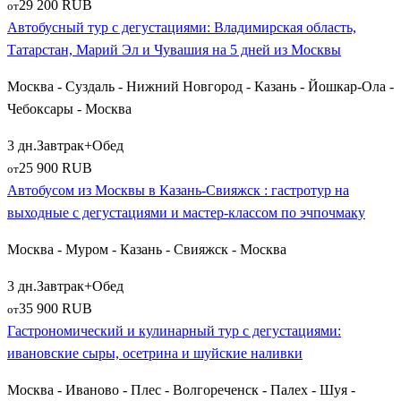
пирогами с лесной земляникой. По пути на юг Подмосковья
29 200 RUB
от
группы делает остановку в городе
Серпухов
, чтобы
Автобусный тур с дегустациями: Владимирская область,
попробовать знаменитые серпуховские помадки.
Татарстан, Марий Эл и Чувашия на 5 дней из Москвы
Углубляясь на восток в Мещерский край, автобусы везут
Москва - Суздаль - Нижний Новгород - Казань - Йошкар-Ола -
путешественников по старинному Рязанскому тракту. По пути
Чебоксары - Москва
к Егорьевску (
Егорьевск
) группы знакомятся с традициями
3 дн.
Завтрак+Обед
подмосковного пивоварения. Дальше трасса ведет в
25 900 RUB
от
Рязанскую область — в загадочный поселок
Гусь-Железный
с
Автобусом из Москвы в Казань-Свияжск : гастротур на
его колоссальным собором и древний татарский центр на
выходные с дегустациями и мастер-классом по эчпочмаку
русской земле — город
Касимов
. Гастрономическая
программа в Касимове невероятно колоритна: здесь
Москва - Муром - Казань - Свияжск - Москва
православные русские традиции переплетаются с
мусульманскими, и туристов ждут мастер-классы по
3 дн.
Завтрак+Обед
приготовлению татарской выпечки (перемячи, эчпочмаки) и
35 900 RUB
от
дегустация касимовских сладостей.
Гастрономический и кулинарный тур с дегустациями:
ивановские сыры, осетрина и шуйские наливки
Западные кулинарные маршруты знакомят путешественников
со старинной кухней Смоленских земель. Величественный
Москва - Иваново - Плес - Волгореченск - Палех - Шуя -