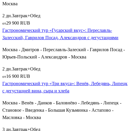
Смоленск
поражает не только крепостной стеной, но и
Москва
уникальными гастрономическими брендами, среди которых
2 дн.
Завтрак+Обед
знаменитый смоленский лапун (творожное печенье),
29 900 RUB
от
вяземские пряники из города
Вязьма
и смоленский бауэр
Гастрономический тур «Гусарский вкус»: Переславль-
(сытный картофельный пирог). В рамках тура группы
Залесский, Гаврилов Посад, Александров с дегустациями
посещают исторический комплекс
Талашкино-Флёново
,
родину композитора Глинки
Новоспасское
, а также тихие
Москва - Дмитров - Переславль-Залеский - Гаврилов Посад -
уездные города —
Гагарин
,
Ельня
,
Никольское
и старинные
Юрьев-Польский - Александров - Москва
поселения
Сельцо
.
2 дн.
Завтрак+Обед
Восточные кулинарные экспедиции: Нижний
16 900 RUB
от
Новгород, Казань и Поволжье
Гастрономический тур «Три вкуса»: Венёв, Лебедянь, Липецк
с дегустацией вина, сыра и хлеба
Для тех, кто готов отправиться в более длительные
Москва - Венёв - Данков - Баловнёво - Лебедянь - Липецк -
гастрономические путешествия, туроператоры предлагают
Становое - Введенка - Большая Кузьминка - Астапово -
путевки в Поволжье. Крупный культурный центр
Нижний
Масловка - Москва
Новгород
встречает гостей сытными волжскими обедами с
обилием речной рыбы, пирогами со стерлядью и
3 дн.
Завтрак+Обед