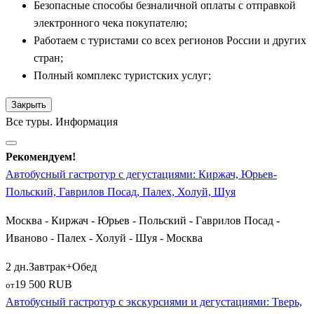
Безопасные способы безналичной оплаты с отправкой
Костромскую область. Небольшой город
Волгореченск
электронного чека покупателю;
знаменит своим крупнейшим рыбным хозяйством. Экскурсия
Работаем с туристами со всех регионов России и других
сюда включает посещение бассейнов с осетрами и стерлядью,
стран;
а также дегустацию настоящей черной икры и запеченной на
Полный комплекс туристских услуг;
углях царской рыбы. Сама
Кострома
встречает группу на
знаменитой Сырной бирже, а во время обеда гостям
Закрыть
предлагают попробовать костромские щи и блюда из лесных
Все туры. Информация
грибов и ягод. По пути автобусы делают остановку в городе
Ростов Великий
и на берегах озера Неро, а также в
Рекомендуем!
Переславле (
Переславль-Залеский
или
Переславль-
Автобусный гастротур с дегустациями: Киржач, Юрьев-
Залесский
), известном своей царской селедкой-ряпушкой.
Польский, Гаврилов Посад, Палех, Холуй, Шуя
Тверское направление представлено богатыми кулинарными
Москва - Киржач - Юрьев - Польский - Гаврилов Посад -
традициями Верхней Волги. Гостеприимная
Тверь
угощает
Иваново - Палех - Холуй - Шуя - Москва
путешественников старинными пожарскими котлетами,
рецепт которых был воспет Пушкиным, и тверскими
2 дн.
Завтрак+Обед
коврижками. В Тверской области маршруты включают
19 500 RUB
от
озерный край
Селигер
и тихий
Осташков
, славящийся
Автобусный гастротур с экскурсиями и дегустациями: Тверь,