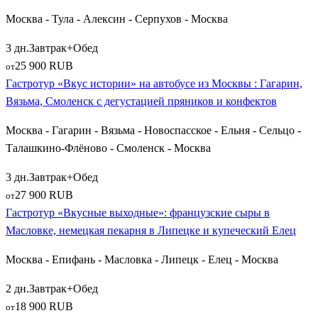
традиционным домашним квасом.
Москва - Тула - Алексин - Серпухов - Москва
Как выбрать и забронировать идеальный
3 дн.
Завтрак+Обед
кулинарный тур
25 900 RUB
от
Гастротур «Вкус истории» на автобусе из Москвы : Гагарин,
Планируя гастрономическое путешествие из Москвы,
Вязьма, Смоленск с дегустацией пряников и конфектов
отталкивайтесь от количества свободных дней и своих
вкусовых предпочтений. Если у вас в распоряжении только
Москва - Гагарин - Вязьма - Новоспасское - Ельня - Сельцо -
суббота и воскресенье, выбирайте ближние туры на 1-2 дня в
Талашкино-Флёново - Смоленск - Москва
Тулу, Калугу, Суздаль или Алексин. Для полноценного
отпуска отлично подойдут круговые маршруты по Липецкой
3 дн.
Завтрак+Обед
области или Поволжью. Все переезды осуществляются на
27 900 RUB
от
современных комфортабельных автобусах, а дегустации
Гастротур «Вкусные выходные»: французские сыры в
проводятся в уютных этнографических комплексах и на
Масловке, немецкая пекарня в Липецке и купеческий Елец
частных фермах. Забронируйте путевку заранее, и откройте
Москва - Епифань - Масловка - Липецк - Елец - Москва
для себя удивительное гастрономическое разнообразие и
гостеприимство родной страны!
2 дн.
Завтрак+Обед
18 900 RUB
от