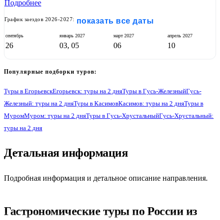
Подробнее
График заездов 2026-2027:
показать все даты
сентябрь
январь
2027
март
2027
апрель
2027
26
03, 05
06
10
Популярные подборки туров:
Туры в Егорьевск
Егорьевск: туры на 2 дня
Туры в Гусь-Железный
Гусь-
Железный: туры на 2 дня
Туры в Касимов
Касимов: туры на 2 дня
Туры в
Муром
Муром: туры на 2 дня
Туры в Гусь-Хрустальный
Гусь-Хрустальный:
туры на 2 дня
1
Детальная информация
Подробная информация и детальное описание направления.
Гастрономические туры по России из