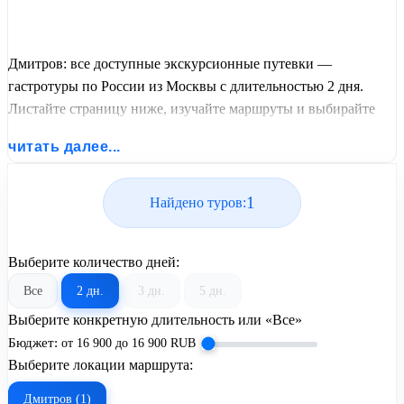
Дмитров: все доступные экскурсионные путевки —
гастротуры по России из Москвы с длительностью 2 дня.
Листайте страницу ниже, изучайте маршруты и выбирайте
подходящий вам экскурсионный или пляжный тур из базы
читать далее...
предложений от United Travel Systems.
1
Найдено туров:
Выберите количество дней:
Все
2 дн.
3 дн.
5 дн.
Выберите конкретную длительность или «Все»
Бюджет:
от
16 900
до
16 900
RUB
Выберите локации маршрута:
Дмитров (1)