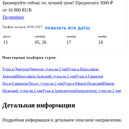
Бронируйте сейчас по лучшей цене!
Предоплата 3000 ₽
от
16 900
RUB
Подробнее
График заездов 2026-2027:
показать все даты
август
сентябрь
октябрь
ноябрь
15
05, 26
17
14
Популярные подборки туров:
Туры в Дмитров
Дмитров: туры на 2 дня
Туры в Переславль-
Залеский
Переславль-Залеский: туры на 2 дня
Туры в Гаврилов
Посад
Гаврилов Посад: туры на 2 дня
Туры в Юрьев-Польский
Юрьев-
Польский: туры на 2 дня
Туры в Александров
Александров: туры на 2 дня
1
Детальная информация
Подробная информация и детальное описание направления.