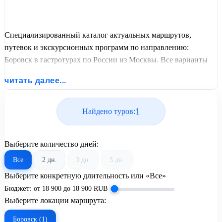
Специализированный каталог актуальных маршрутов,
путевок и экскурсионных программ по направлению:
Боровск в гастротурах по России из Москвы. Все варианты
отдыха со всеми ценами, питанием, перелетом или
читать далее...
автобусным проездом и актуальным графиком заездов от
United Travel Systems.
1
Найдено туров:
Выберите количество дней:
Все
2 дн.
3 дн.
5 дн.
Выберите конкретную длительность или «Все»
Бюджет:
от
18 900
до
18 900
RUB
Выберите локации маршрута:
Боровск (1)