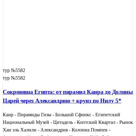
тур №5582
тур №5582
Сокровища Египта: от пирамид Каира до Долины
Царей через Александрию + круиз по Нилу 5*
Каир - Пирамиды Гизы - Большой Сфинкс - Египетский
Национальный Музей - Цитадель - Коптский Квартал - Рынок
Хан эль Халили - Александрия - Колонна Помпеи -