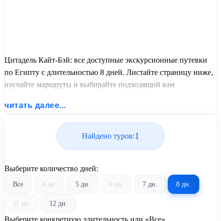
Цитадель Кайт-Бэй: все доступные экскурсионные путевки
по Египту с длительностью 8 дней. Листайте страницу ниже,
изучайте маршруты и выбирайте подходящий вам
экскурсионный или пляжный тур из базы предложений от
читать далее...
United Travel Systems.
1
Найдено туров:
Выберите количество дней:
Все
4 дн.
5 дн.
6 дн.
7 дн.
8 дн.
11 дн.
12 дн.
Выберите конкретную длительность или «Все»