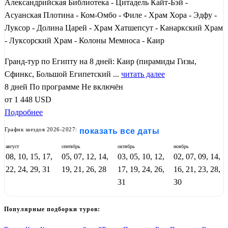
Александрийская Библиотека - Цитадель Кайт-Бэй -
Асуанская Плотина - Ком-Омбо - Филе - Храм Хора - Эдфу -
Луксор - Долина Царей - Храм Хатшепсут - Канаркский Храм
- Луксорский Храм - Колоны Мемноса - Каир
Гранд-тур по Египту на 8 дней: Каир (пирамиды Гизы,
Сфинкс, Большой Египетский ...
читать далее
8 дней
По программе
Не включён
от
1 448
USD
Подробнее
График заездов 2026-2027:
показать все даты
август
сентябрь
октябрь
ноябрь
08, 10, 15, 17,
05, 07, 12, 14,
03, 05, 10, 12,
02, 07, 09, 14,
22, 24, 29, 31
19, 21, 26, 28
17, 19, 24, 26,
16, 21, 23, 28,
31
30
Популярные подборки туров: