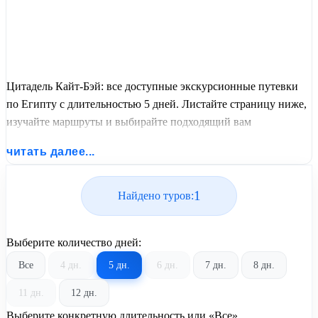
Цитадель Кайт-Бэй: все доступные экскурсионные путевки
по Египту с длительностью 5 дней. Листайте страницу ниже,
изучайте маршруты и выбирайте подходящий вам
экскурсионный или пляжный тур из базы предложений от
читать далее...
United Travel Systems.
1
Найдено туров:
Выберите количество дней:
Все
4 дн.
5 дн.
6 дн.
7 дн.
8 дн.
11 дн.
12 дн.
Выберите конкретную длительность или «Все»