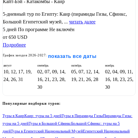
Кайт-Бэй - Катакомбы - Каир
5-дневный тур по Египту: Каир (пирамиды Гизы, Сфинкс,
Большой Египетский музей, ...
читать далее
5 дней
По программе
Не включён
от
650
USD
Подробнее
График заездов 2026-2027:
показать все даты
август
сентябрь
октябрь
ноябрь
10, 12, 17, 19,
02, 07, 09, 14,
05, 07, 12, 14,
02, 04, 09, 11,
24, 26, 31
16, 21, 23, 28,
19, 21, 26, 28
16, 18, 23, 25,
30
30
Популярные подборки туров:
Туры в Каир
Каир: туры на 5 дней
Туры в Пирамиды Гизы
Пирамиды Гизы:
туры на 5 дней
Туры в Большой Сфинкс
Большой Сфинкс: туры на 5
дней
Туры в Египетский Национальный Музей
Египетский Национальный