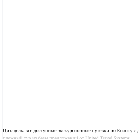
Цитадель: все доступные экскурсионные путевки по Египту с
пляжный тур из базы предложений от United Travel Systems.