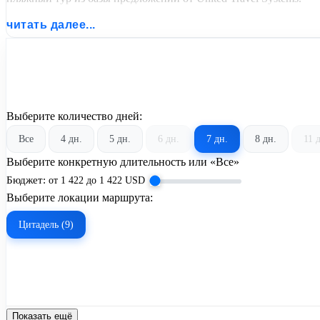
читать далее...
Выберите количество дней:
Все
4 дн.
5 дн.
6 дн.
7 дн.
8 дн.
11 
Выберите конкретную длительность или «Все»
Бюджет:
от
1 422
до
1 422
USD
Выберите локации маршрута:
Цитадель (9)
Показать ещё