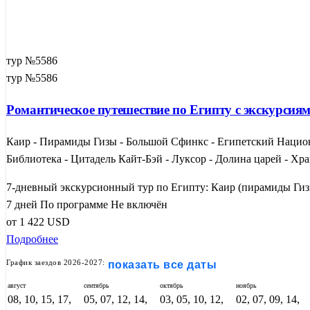
тур №5586
тур №5586
Романтическое путешествие по Египту с экскурси
Каир - Пирамиды Гизы - Большой Сфинкс - Египетский Национ
Библиотека - Цитадель Кайт-Бэй - Луксор - Долина царей - Х
7-дневный экскурсионный тур по Египту: Каир (пирамиды Гиз
7 дней
По программе
Не включён
от
1 422
USD
Подробнее
График заездов 2026-2027:
показать все даты
август
сентябрь
октябрь
ноябрь
08, 10, 15, 17,
05, 07, 12, 14,
03, 05, 10, 12,
02, 07, 09, 14,