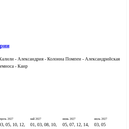
дрии
Халили - Александрия - Колонна Помпеи - Александрийская
емноса - Каир
апрель
2027
май
2027
июнь
2027
июль
2027
03, 05, 10, 12,
01, 03, 08, 10,
05, 07, 12, 14,
03, 05