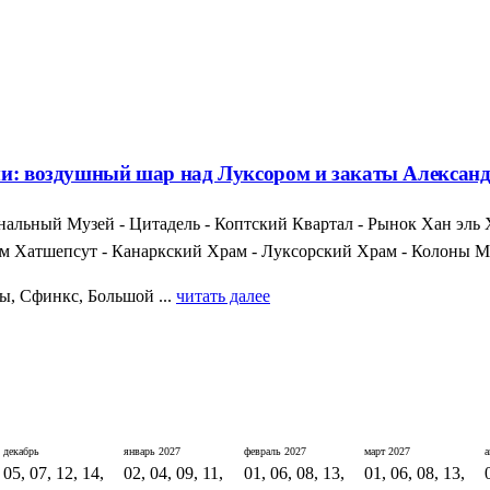
ями: воздушный шар над Луксором и закаты Алексан
альный Музей - Цитадель - Коптский Квартал - Рынок Хан эль 
рам Хатшепсут - Канаркский Храм - Луксорский Храм - Колоны М
ы, Сфинкс, Большой ...
читать далее
декабрь
январь
2027
февраль
2027
март
2027
05, 07, 12, 14,
02, 04, 09, 11,
01, 06, 08, 13,
01, 06, 08, 13,