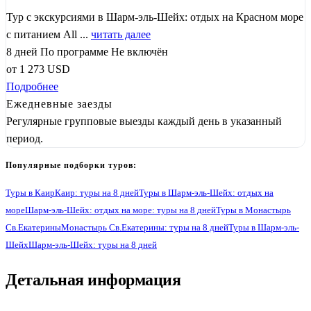
Тур с экскурсиями в Шарм-эль-Шейх: отдых на Красном море
с питанием All ...
читать далее
8 дней
По программе
Не включён
от
1 273
USD
Подробнее
Ежедневные заезды
Регулярные групповые выезды каждый день в указанный
период.
Популярные подборки туров:
Туры в Каир
Каир: туры на 8 дней
Туры в Шарм-эль-Шейх: отдых на
море
Шарм-эль-Шейх: отдых на море: туры на 8 дней
Туры в Монастырь
Св.Екатерины
Монастырь Св.Екатерины: туры на 8 дней
Туры в Шарм-эль-
Шейх
Шарм-эль-Шейх: туры на 8 дней
Детальная информация
1