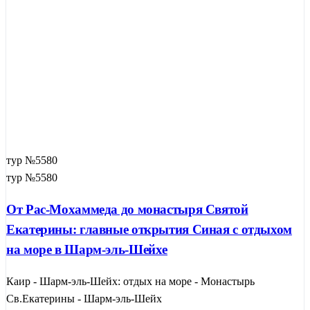
тур №5580
тур №5580
От Рас-Мохаммеда до монастыря Святой
Екатерины: главные открытия Синая с отдыхом
на море в Шарм-эль-Шейхе
Каир - Шарм-эль-Шейх: отдых на море - Монастырь
Св.Екатерины - Шарм-эль-Шейх