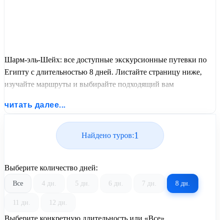
Шарм-эль-Шейх: все доступные экскурсионные путевки по
Египту с длительностью 8 дней. Листайте страницу ниже,
изучайте маршруты и выбирайте подходящий вам
экскурсионный или пляжный тур из базы предложений от
читать далее...
United Travel Systems.
1
Найдено туров:
Выберите количество дней:
Все
4 дн.
5 дн.
6 дн.
7 дн.
8 дн.
11 дн.
12 дн.
Выберите конкретную длительность или «Все»