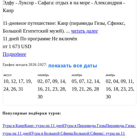
Эдфу - Луксор - Сафага: отдых в на море - Александрия -
Каир
11-дневное путешествие: Каир (пирамиды Гизы, Сфинкс,
Большой Египетский музей). ...
читать далее
11 дней
По программе
Не включён
от
1 673
USD
Подробнее
График заездов 2026-2027:
показать все даты
август
сентябрь
октябрь
ноябрь
10, 12, 17, 19,
02, 07, 09, 14,
05, 07, 12, 14,
02, 04, 09, 11,
24, 26, 31
16, 21, 23, 28,
19, 21, 26, 28
16, 18, 23, 25,
30
30
Популярные подборки туров:
Туры в Каир
Каир: туры на 11 дней
Туры в Пирамиды Гизы
Пирамиды Гизы:
туры на 11 дней
Туры в Большой Сфинкс
Большой Сфинкс: туры на 11