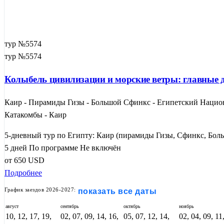
тур №5574
тур №5574
Колыбель цивилизации и морские ветры: главные д
Каир - Пирамиды Гизы - Большой Сфинкс - Египетский Национа
Катакомбы - Каир
5-дневный тур по Египту: Каир (пирамиды Гизы, Сфинкс, Боль
5 дней
По программе
Не включён
от
650
USD
Подробнее
График заездов 2026-2027:
показать все даты
август
сентябрь
октябрь
ноябрь
10, 12, 17, 19,
02, 07, 09, 14, 16,
05, 07, 12, 14,
02, 04, 09, 11