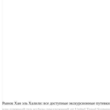
Рынок Хан эль Халили: все доступные экскурсионные путевки
или пляжный тур из базы предложений от United Travel Systems