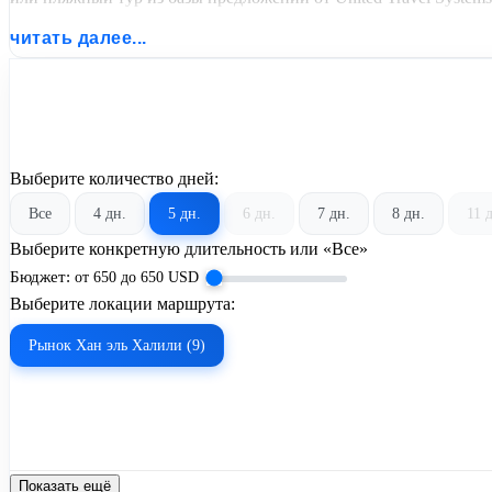
читать далее...
Выберите количество дней:
Все
4 дн.
5 дн.
6 дн.
7 дн.
8 дн.
11 
Выберите конкретную длительность или «Все»
Бюджет:
от
650
до
650
USD
Выберите локации маршрута:
Рынок Хан эль Халили (9)
Показать ещё