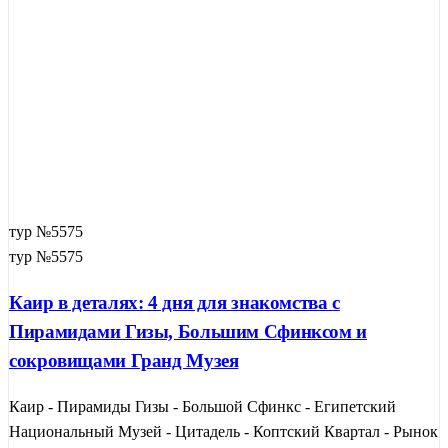
тур №5575
тур №5575
Каир в деталях: 4 дня для знакомства с
Пирамидами Гизы, Большим Сфинксом и
сокровищами Гранд Музея
Каир - Пирамиды Гизы - Большой Сфинкс - Египетский
Национальный Музей - Цитадель - Коптский Квартал - Рынок