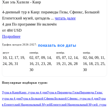
Хан эль Халили - Каир
4-дневный тур в Каир: пирамиды Гизы, Сфинкс, Большой
Египетский музей, цитадель ...
читать далее
4 дня
По программе
Не включён
от
484
USD
Подробнее
График заездов 2026-2027:
показать все даты
август
сентябрь
октябрь
ноябрь
10, 12, 17, 19,
02, 07, 09, 14,
05, 07, 12, 14,
02, 04, 09, 11,
24, 26, 31
16, 21, 23, 28,
19, 21, 26, 28
16, 18, 23, 25,
30
30
Популярные подборки туров:
Туры в Каир
Каир: туры на 4 дня
Туры в Пирамиды Гизы
Пирамиды Гизы:
туры на 4 дня
Туры в Большой Сфинкс
Большой Сфинкс: туры на 4 дня
Туры
в Египетский Национальный Музей
Египетский Национальный Музей: туры