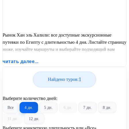
Рынок Хан эль Халили: все доступные экскурсионные
путевки по Египту с длительностью 4 дня. Листайте страницу
ниже, изучайте маршруты и выбирайте подходящий вам
экскурсионный или пляжный тур из базы предложений от
читать далее...
United Travel Systems.
1
Найдено туров:
Выберите количество дней:
Все
4 дн.
5 дн.
6 дн.
7 дн.
8 дн.
11 дн.
12 дн.
Выберите конкретную длительность или «Все»