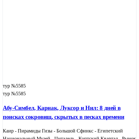
тур №5585
тур №5585
Абу-Симбел, Карнак, Луксор и Нил: 8 дней в
поисках сокровищ, скрытых в песках времени
Каир - Пирамиды Гизы - Большой Сфинкс - Египетский
Национальный Музей - Цитадель - Коптский Квартал - Рынок