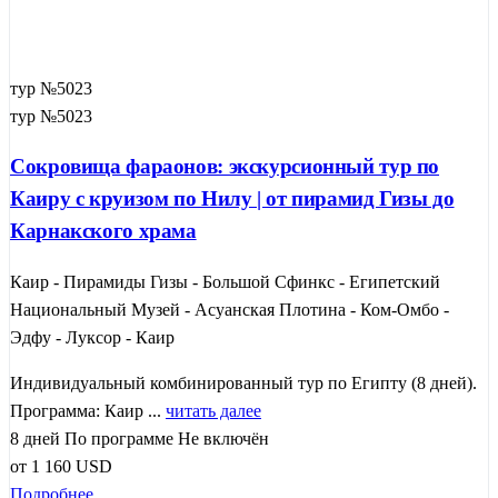
тур №5023
тур №5023
Сокровища фараонов: экскурсионный тур по
Каиру с круизом по Нилу | от пирамид Гизы до
Карнакского храма
Каир - Пирамиды Гизы - Большой Сфинкс - Египетский
Национальный Музей - Асуанская Плотина - Ком-Омбо -
Эдфу - Луксор - Каир
Индивидуальный комбинированный тур по Египту (8 дней).
Программа: Каир ...
читать далее
8 дней
По программе
Не включён
от
1 160
USD
Подробнее