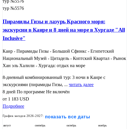
тур №5576
тур №5576
Пирамиды Гизы и лазурь Красного моря:
экскурсии в Каире и 8 дней на море в Хургаде "All
Inclusive"
Каир - Пирамиды Гизы - Большой Сфинкс - Египетский
Национальный Музей - Цитадель - Коптский Квартал - Рынок
Хан эль Халили - Хургада: отдых на море
8-дневный комбинированный тур: 3 ночи в Каире с
экскурсиями (пирамиды Гизы, ...
читать далее
8 дней
По программе
Не включён
от
1 183
USD
Подробнее
График заездов 2026-2027:
показать все даты
август
сентябрь
октябрь
ноябрь