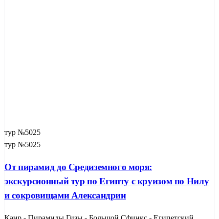
тур №5025
тур №5025
От пирамид до Средиземного моря:
экскурсионный тур по Египту с круизом по Нилу
и сокровищами Александрии
Каир - Пирамиды Гизы - Большой Сфинкс - Египетский