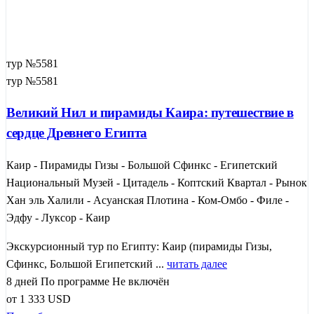
тур №5581
тур №5581
Великий Нил и пирамиды Каира: путешествие в
сердце Древнего Египта
Каир - Пирамиды Гизы - Большой Сфинкс - Египетский
Национальный Музей - Цитадель - Коптский Квартал - Рынок
Хан эль Халили - Асуанская Плотина - Ком-Омбо - Филе -
Эдфу - Луксор - Каир
Экскурсионный тур по Египту: Каир (пирамиды Гизы,
Сфинкс, Большой Египетский ...
читать далее
8 дней
По программе
Не включён
от
1 333
USD