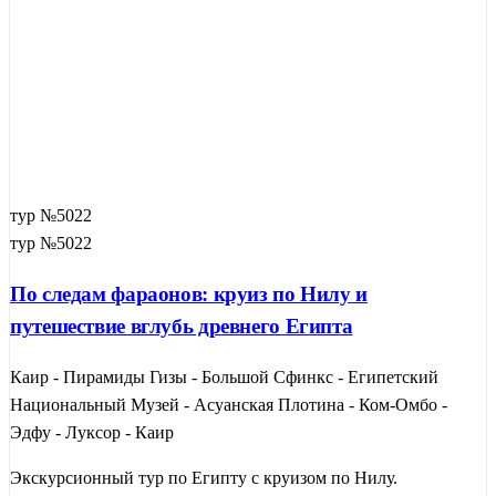
тур №5022
тур №5022
По следам фараонов: круиз по Нилу и
путешествие вглубь древнего Египта
Каир - Пирамиды Гизы - Большой Сфинкс - Египетский
Национальный Музей - Асуанская Плотина - Ком-Омбо -
Эдфу - Луксор - Каир
Экскурсионный тур по Египту с круизом по Нилу.