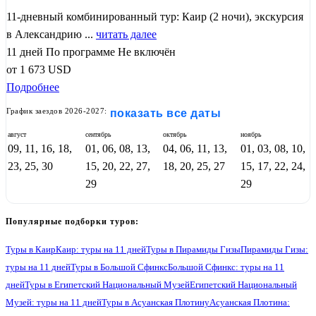
11-дневный комбинированный тур: Каир (2 ночи), экскурсия
в Александрию ...
читать далее
11 дней
По программе
Не включён
от
1 673
USD
Подробнее
График заездов 2026-2027:
показать все даты
август
сентябрь
октябрь
ноябрь
09, 11, 16, 18,
01, 06, 08, 13,
04, 06, 11, 13,
01, 03, 08, 10,
23, 25, 30
15, 20, 22, 27,
18, 20, 25, 27
15, 17, 22, 24,
29
29
Популярные подборки туров:
Туры в Каир
Каир: туры на 11 дней
Туры в Пирамиды Гизы
Пирамиды Гизы:
туры на 11 дней
Туры в Большой Сфинкс
Большой Сфинкс: туры на 11
дней
Туры в Египетский Национальный Музей
Египетский Национальный
Музей: туры на 11 дней
Туры в Асуанская Плотину
Асуанская Плотина: