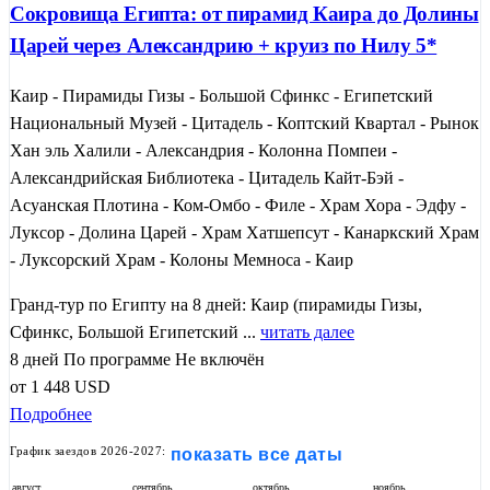
Сокровища Египта: от пирамид Каира до Долины
Царей через Александрию + круиз по Нилу 5*
Каир - Пирамиды Гизы - Большой Сфинкс - Египетский
Национальный Музей - Цитадель - Коптский Квартал - Рынок
Хан эль Халили - Александрия - Колонна Помпеи -
Александрийская Библиотека - Цитадель Кайт-Бэй -
Асуанская Плотина - Ком-Омбо - Филе - Храм Хора - Эдфу -
Луксор - Долина Царей - Храм Хатшепсут - Канаркский Храм
- Луксорский Храм - Колоны Мемноса - Каир
Гранд-тур по Египту на 8 дней: Каир (пирамиды Гизы,
Сфинкс, Большой Египетский ...
читать далее
8 дней
По программе
Не включён
от
1 448
USD
Подробнее
График заездов 2026-2027:
показать все даты
август
сентябрь
октябрь
ноябрь