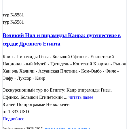
тур №5581
тур №5581
Великий Нил и пирамиды Каира: путешествие в
сердце Древнего Египта
Каир - Пирамиды Гизы - Большой Сфинкс - Египетский
Национальный Музей - Цитадель - Коптский Квартал - Рынок
Хан эль Халили - Асуанская Плотина - Ком-Омбо - Филе -
Эдфу - Луксор - Каир
Экскурсионный тур по Египту: Каир (пирамиды Гизы,
Сфинкс, Большой Египетский ...
читать далее
8 дней
По программе
Не включён
от
1 333
USD
Подробнее
График заездов 2026-2027: