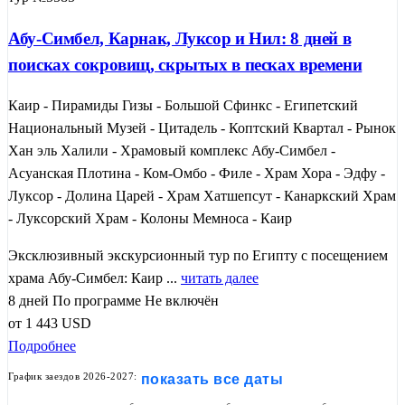
Абу-Симбел, Карнак, Луксор и Нил: 8 дней в
поисках сокровищ, скрытых в песках времени
Каир - Пирамиды Гизы - Большой Сфинкс - Египетский
Национальный Музей - Цитадель - Коптский Квартал - Рынок
Хан эль Халили - Храмовый комплекс Абу-Симбел -
Асуанская Плотина - Ком-Омбо - Филе - Храм Хора - Эдфу -
Луксор - Долина Царей - Храм Хатшепсут - Канаркский Храм
- Луксорский Храм - Колоны Мемноса - Каир
Эксклюзивный экскурсионный тур по Египту с посещением
храма Абу-Симбел: Каир ...
читать далее
8 дней
По программе
Не включён
от
1 443
USD
Подробнее
График заездов 2026-2027:
показать все даты