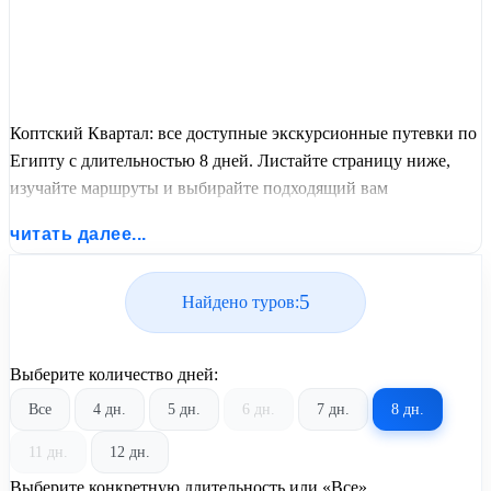
Коптский Квартал: все доступные экскурсионные путевки по
Египту с длительностью 8 дней. Листайте страницу ниже,
изучайте маршруты и выбирайте подходящий вам
экскурсионный или пляжный тур из базы предложений от
читать далее...
United Travel Systems.
5
Найдено туров:
Выберите количество дней:
Все
4 дн.
5 дн.
6 дн.
7 дн.
8 дн.
11 дн.
12 дн.
Выберите конкретную длительность или «Все»