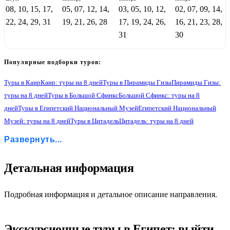
08, 10, 15, 17,
05, 07, 12, 14,
03, 05, 10, 12,
02, 07, 09, 14,
22, 24, 29, 31
19, 21, 26, 28
17, 19, 24, 26,
16, 21, 23, 28,
31
30
Популярные подборки туров:
Туры в Каир
Каир: туры на 8 дней
Туры в Пирамиды Гизы
Пирамиды Гизы:
туры на 8 дней
Туры в Большой Сфинкс
Большой Сфинкс: туры на 8
дней
Туры в Египетский Национальный Музей
Египетский Национальный
Музей: туры на 8 дней
Туры в Цитадель
Цитадель: туры на 8 дней
Туры в Коптский Квартал
Коптский Квартал: туры на 8 дней
Развернуть...
Туры в Рынок Хан эль Халили
Рынок Хан эль Халили: туры на 8 дней
Туры в Хургада: отдых на море
Хургада: отдых на море: туры на 8 дней
Туры в Шарм эль Шейх: отдых на море
5
Детальная информация
Шарм эль Шейх: отдых на море: туры на 8 дней
Туры в Асуанская Плотину
Асуанская Плотина: туры на 8 дней
Туры в Ком-Омбо
Ком-Омбо: туры на 8 дней
Туры в Филе
Филе: туры на 8 дней
Туры в Эдфу
Подробная информация и детальное описание направления.
Эдфу: туры на 8 дней
Туры в Луксор
Луксор: туры на 8 дней
Туры в Храмовый комплекс Абу-Симбел
Храмовый комплекс Абу-Симбел: туры на 8 дней
Туры в Храм Хору
Экскурсионные туры в Египет: выйти