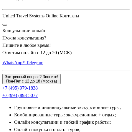
— это наиболее сохранившийся культовый памятник
классической древнеегипетской архитектуры, где стены до
United Travel Systems Online Контакты
сих пор хранят уникальные рельефы и надписи.
Консультации онлайн
Музей под открытым небом: Луксор и сокровища
Нужна консультация?
Фив
Пишите в любое время!
Ответим онлайн с 12 до 20 (МСК)
Финальной или стартовой точкой круиза становится
WhatsApp*
Telegram
величайший археологический центр планеты —
монументальный
Луксор
(встречается также написание
Экстренный вопрос? Звоните!
Люксор
), построенный на месте древней столицы Фивы. Река
Пон-Пят с 12 до 18 (Москва)
Нил делит город на две символические части. На «Берегу
+7 (495) 979-1838
живых» туристов ждут грандиозный Карнакский и
+7 (993) 893-5077
Луксорский храмы, соединенные знаменитой аллеей
Групповые и индивидуальные экскурсионные туры;
сфинксов.
Комбинированные туры: экскурсионные + отдых;
Переправляясь на «Берег мертвых», группы попадают в
Онлайн консультации и гибкий график работы;
царство вечности. Здесь экскурсионная программа невероятно
Онлайн покупка и оплата туров;