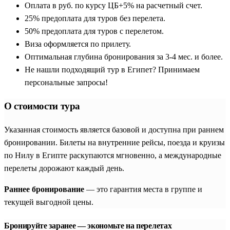
программа объединяет ключевые исторические центры:
Оплата в руб. по курсу ЦБ+5% на расчетный счет.
величественный Каир, средиземноморскую Александрию,
25% предоплата для туров без перелета.
монументальный Луксор и самобытный Асуан. Незабываемой
50% предоплата для туров с перелетом.
частью такого путешествия становятся классические круизы
Виза оформляется по прилету.
по Нилу, позволяющие созерцать древние храмы прямо со
Оптимальная глубина бронирования за 3-4 мес. и более.
вкусом комфортабельного теплохода. Такие путевки и
Не нашли подходящий тур в Египет? Принимаем
организованные поездки подходят для всех категорий
персональные запросы!
граждан, мечтающих прикоснуться к тайнам древности.
О стоимости тура
Главное преимущество, которое дают регулярные групповые
и индивидуальные программы — это безупречная внутренняя
Указанная стоимость является базовой и доступна при раннем
логистика. Все внутренние переезды на комфортабельных
бронировании. Билеты на внутренние рейсы, поезда и круизы
поездах и автобусах с кондиционером, входные билеты в
по Нилу в Египте раскупаются мгновенно, а международные
археологические зоны и проживание продуманы заранее. На
перелеты дорожают каждый день.
протяжении всего пути группу сопровождают
сертифицированные гиды с идеальным знанием русского
Раннее бронирование
— это гарантия места в группе и
языка, которые превращают каждую экскурсию в
текущей выгодной цены.
увлекательное погружение в мифы и факты древнего мира.
Бронируйте заранее — экономьте на перелетах