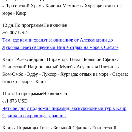
- Луксорский Храм - Колоны Мемноса - Хургада: отдых на
море - Каир
12 дн.
По программе
Не включён
2 007 USD
от
Там, где камни хранят заклинания: от Александрии до
Луксора через священный Нил + отдых на море в Сафаге
Каир - Александрия - Пирамиды Гизы - Большой Сфинкс -
Египетский Национальный Музей - Асуанская Плотина -
Ком-Омбо - Эдфу - Луксор - Хургада: отдых на море - Сафага:
отдых на море - Каир
11 дн.
По программе
Не включён
1 673 USD
от
Четыре дня у подножия пирамид: экскурсионный тур в Каир,
Сфинкс и сокровища фараонов
Каир - Пирамиды Гизы - Большой Сфинкс - Египетский