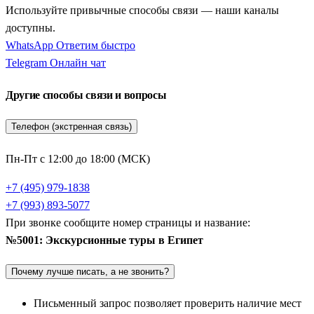
Культурную программу столицы прекрасно дополняет
Используйте привычные способы связи — наши каналы
колоритный
Коптский район
(встречается также расширенная
доступны.
программа
Коптский район и базар
), где старинные
WhatsApp
Ответим быстро
раннехристианские церкви соседствуют с памятниками
Telegram
Онлайн чат
исламской архитектуры. Завершается пребывание в
мегаполисе шопингом на лабиринтах старейшего восточного
Другие способы связи и вопросы
рынка — это знаменитый
Рынок Хан эль Халили
.
Телефон (экстренная связь)
Северное направление экскурсионных путевок ведет на
побережье Средиземного моря — в изысканную
Пн-Пт с 12:00 до 18:00 (МСК)
Александрию
, основанную Александром Македонским. Этот
+7 (495) 979-1838
город поражает своим европейским шармом и римским
+7 (993) 893-5077
наследием. Экскурсия включает осмотр грандиозной
При звонке сообщите номер страницы и название:
современной Александрийской библиотеки, воздвигнутой на
№5001: Экскурсионные туры в Египет
месте древней, посещение цитадели Кайт-Бей, построенной
на руинах Фаросского маяка, и исследование уникальных
Почему лучше писать, а не звонить?
многоуровневых катакомб Ком эш-Шукафа.
Письменный запрос позволяет проверить наличие мест
Мистический Верхний Египет и великий Асуан