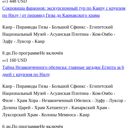
1 448 USD
от
Сокровища фараонов: экскурсионный тур по Каиру с круизом
по Нилу | от пирамид Гизы до Карнакского храма
Каир - Пирамиды Гизы - Большой Сфинкс - Египетский
Национальный Музей - Асуанская Плотина - Ком-Омбо -
Эдфу - Луксор - Каир
8 дн.
По программе
Не включён
1 160 USD
от
Тайна Незаконченного обелиска: главные загадки Египта за 6
дней с круизом по Нилу
Каир - Пирамиды Гизы - Большой Сфинкс - Египетский
Национальный Музей - Асуанская Плотина - Ком-Омбо -
Филе - Храм Хора - Незаконченный Обелиск - Эдфу - Луксор -
Долина Царей - Храм Хатшепсут - Канаркский Храм -
Луксорский Храм - Колоны Мемноса - Каир
6 дн.
По программе
Не включён