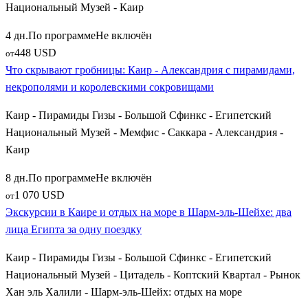
Национальный Музей - Каир
4 дн.
По программе
Не включён
448 USD
от
Что скрывают гробницы: Каир - Александрия с пирамидами,
некрополями и королевскими сокровищами
Каир - Пирамиды Гизы - Большой Сфинкс - Египетский
Национальный Музей - Мемфис - Саккара - Александрия -
Каир
8 дн.
По программе
Не включён
1 070 USD
от
Экскурсии в Каире и отдых на море в Шарм-эль-Шейхе: два
лица Египта за одну поездку
Каир - Пирамиды Гизы - Большой Сфинкс - Египетский
Национальный Музей - Цитадель - Коптский Квартал - Рынок
Хан эль Халили - Шарм-эль-Шейх: отдых на море