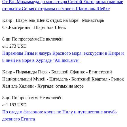
От Рас-Мохаммеда до монастыря Святой Екатерины: главные
открытия Синая с отдыхом на море в Шарм-эль-Шейхе
Каир - Шарм-эль-Шейх: отдых на море - Монастырь
Св.Екатерины - Шарм-эль-Шейх
8 дн.
По программе
Не включён
1 273 USD
от
Пирамиды Гизы и лазурь Красного моря: экскурсии в Каире и
8 дней на море в Хургаде "All Inclusive"
Каир - Пирамиды Гизы - Большой Сфинкс - Египетский
Национальный Музей - Цитадель - Коптский Квартал - Рынок
Хан эль Халили - Хургада: отдых на море
8 дн.
По программе
Не включён
1 183 USD
от
По следам фараонов: круиз по Нилу и путешествие вглубь
древнего Египта