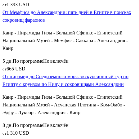
1 393 USD
от
От Мемфиса до Александрии: пять дней в Египте в поисках
сокровищ фараонов
Каир - Пирамиды Гизы - Большой Сфинкс - Египетский
Национальный Музей - Мемфис - Саккара - Александрия -
Каир
5 дн.
По программе
Не включён
665 USD
от
От пирамид до Средиземного моря: экскурсионный тур по
Египту с круизом по Нилу и сокровищами Александрии
Каир - Пирамиды Гизы - Большой Сфинкс - Египетский
Национальный Музей - Асуанская Плотина - Ком-Омбо -
Эдфу - Луксор - Александрия - Каир
8 дн.
По программе
Не включён
1 310 USD
от