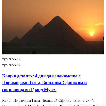
тур №5575
тур №5575
Каир в деталях: 4 дня для знакомства с
Пирамидами Гизы, Большим Сфинксом и
сокровищами Гранд Музея
Каир - Пирамиды Гизы - Большой Сфинкс - Египетский