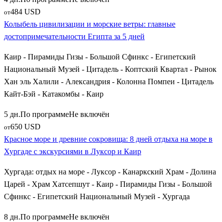
484 USD
от
Колыбель цивилизации и морские ветры: главные
достопримечательности Египта за 5 дней
Каир - Пирамиды Гизы - Большой Сфинкс - Египетский
Национальный Музей - Цитадель - Коптский Квартал - Рынок
Хан эль Халили - Александрия - Колонна Помпеи - Цитадель
Кайт-Бэй - Катакомбы - Каир
5 дн.
По программе
Не включён
650 USD
от
Красное море и древние сокровища: 8 дней отдыха на море в
Хургаде с экскурсиями в Луксор и Каир
Хургада: отдых на море - Луксор - Канаркский Храм - Долина
Царей - Храм Хатсепшут - Каир - Пирамиды Гизы - Большой
Сфинкс - Египетский Национальный Музей - Хургада
8 дн.
По программе
Не включён