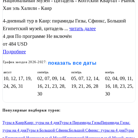
Национальный Музей - Цитадель - Коптский Квартал - Рынок
Хан эль Халили - Каир
4-дневный тур в Каир: пирамиды Гизы, Сфинкс, Большой
Египетский музей, цитадель ...
читать далее
4 дня
По программе
Не включён
от
484
USD
Подробнее
График заездов 2026-2027:
показать все даты
август
сентябрь
октябрь
ноябрь
10, 12, 17, 19,
02, 07, 09, 14,
05, 07, 12, 14,
02, 04, 09, 11,
24, 26, 31
16, 21, 23, 28,
19, 21, 26, 28
16, 18, 23, 25,
30
30
Популярные подборки туров:
Туры в Каир
Каир: туры на 4 дня
Туры в Пирамиды Гизы
Пирамиды Гизы:
туры на 4 дня
Туры в Большой Сфинкс
Большой Сфинкс: туры на 4 дня
Туры
в Египетский Национальный Музей
Египетский Национальный Музей: туры