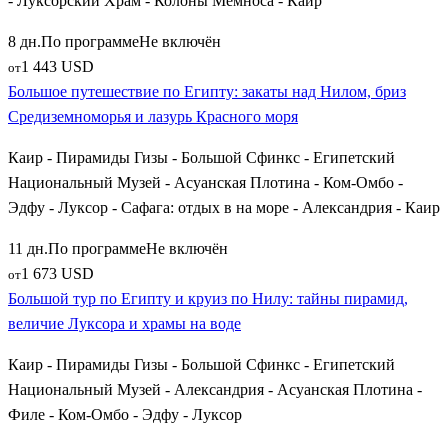
- Луксорский Храм - Колоны Мемноса - Каир
Для самых искушенных исследователей, выбравших
8 дн.
По программе
Не включён
расширенные или индивидуальные путевки, в программу
1 443 USD
включаются выездные экскурсии на север от Луксора — в
от
Большое путешествие по Египту: закаты над Нилом, бриз
священный город
Абидос
с уникальным храмом Сети I и в
Средиземноморья и лазурь Красного моря
изящную
Дендеру
, хранящую знаменитый Храм Хатхор с
астрономическими потолками и зодиакальными кругами.
Каир - Пирамиды Гизы - Большой Сфинкс - Египетский
Национальный Музей - Асуанская Плотина - Ком-Омбо -
Как выбрать и забронировать исторический тур в
Эдфу - Луксор - Сафага: отдых в на море - Александрия - Каир
Египет
11 дн.
По программе
Не включён
Планируя масштабное экскурсионное путешествие,
1 673 USD
от
ориентируйтесь на продолжительность поездки от 7 до 10
Большой тур по Египту и круиз по Нилу: тайны пирамид,
дней. Это позволяет без спешки проехать по всему маршруту
величие Луксора и храмы на воде
от Каира до Асуана и провести 3-4 ночи на борту
пятизвездочного круизного теплохода. Лучшим временем для
Каир - Пирамиды Гизы - Большой Сфинкс - Египетский
таких туров считается период с октября по апрель, когда в
Национальный Музей - Александрия - Асуанская Плотина -
Верхнем Египте спадает сильный летний зной и
Филе - Ком-Омбо - Эдфу - Луксор
устанавливается комфортная погода для долгих прогулок