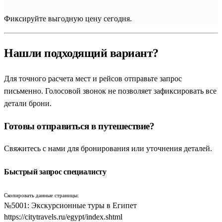
Величественная столица и античное побережье:
Фиксируйте выгодную цену сегодня.
Каир и Александрия
Большинство исторических маршрутов традиционно
Нашли подходящий вариант?
открывает бурлящий
Каир
. Главным магнитом столицы, ради
которого путешественники бронируют туры, являются
Для точного расчета мест и рейсов отправьте запрос
грандиозные
Пирамиды Гизы
(в путеводителях также —
письменно. Голосовой звонок не позволяет зафиксировать все
Пирамиды в Гизе
) — единственное сохранившееся до наших
детали брони.
дней чудо древнего мира. Туристы без спешки исследуют
плато, видят монументальный застывший в камне
Сфинкс
и
Готовы отправиться в путешествие?
отправляются к истокам древнего государства. Экскурсия
обязательно включает древнейшую столицу
Мемфис
и
Свяжитесь с нами для бронирования или уточнения деталей.
некрополь
Саккара
со знаменитой ступенчатой пирамидой
Джосера.
Быстрый запрос специалисту
В самом центре Каира группы посещают легендарный
Скопировать данные страницы:
Египетский музей
на площади Тахрир, хранящий бесценные
№5001: Экскурсионные туры в Египет
сокровища гробницы Тутанхамона и уникальные саркофаги.
https://citytravels.ru/egypt/index.shtml