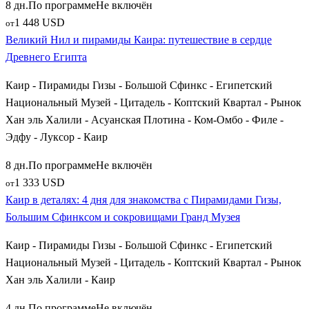
8 дн.
По программе
Не включён
среди древних руин. Забронируйте путевку заранее, и
1 448 USD
от
загадочная земля фараонов откроет вам свои самые
Великий Нил и пирамиды Каира: путешествие в сердце
сокровенные исторические тайны!
Древнего Египта
Каир - Пирамиды Гизы - Большой Сфинкс - Египетский
Национальный Музей - Цитадель - Коптский Квартал - Рынок
Хан эль Халили - Асуанская Плотина - Ком-Омбо - Филе -
Эдфу - Луксор - Каир
8 дн.
По программе
Не включён
1 333 USD
от
Каир в деталях: 4 дня для знакомства с Пирамидами Гизы,
Большим Сфинксом и сокровищами Гранд Музея
Каир - Пирамиды Гизы - Большой Сфинкс - Египетский
Национальный Музей - Цитадель - Коптский Квартал - Рынок
Хан эль Халили - Каир
4 дн.
По программе
Не включён