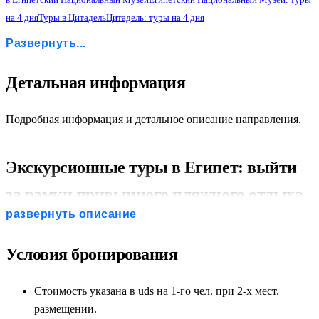
на 4 дня
Туры в Цитадель
Цитадель: туры на 4 дня
Туры в Коптский Квартал
Коптский Квартал: туры на 4 дня
Развернуть...
Туры в Рынок Хан эль Халили
Рынок Хан эль Халили: туры на 4 дня
Детальная информация
Подробная информация и детальное описание направления.
Экскурсионные туры в Египет: выйти
за рамки привычного пляжного отдыха
развернуть описание
Египет — это колыбель одной из величайших и самых
загадочных цивилизаций в истории человечества. Для тех,
Условия бронирования
кто хочет выйти за рамки привычного пляжного отдыха,
экскурсионные туры в Египет предлагают грандиозные
Стоимость указана в uds на 1-го чел. при 2-х мест.
маршруты по следам великих фараонов. Наша комплексная
размещении.