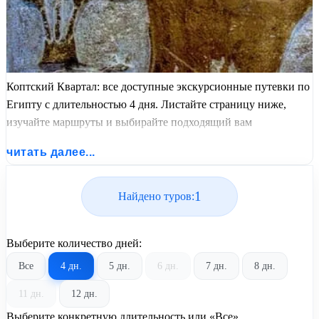
Коптский Квартал: все доступные экскурсионные путевки по
Египту с длительностью 4 дня. Листайте страницу ниже,
изучайте маршруты и выбирайте подходящий вам
экскурсионный или пляжный тур из базы предложений от
читать далее...
United Travel Systems.
1
Найдено туров:
Выберите количество дней:
Все
4 дн.
5 дн.
6 дн.
7 дн.
8 дн.
11 дн.
12 дн.
Выберите конкретную длительность или «Все»