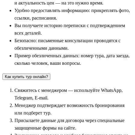
и актуальность цен — на это нужно время.
Удобно предоставлять информацию: прикреплять фото,
Для погружения в подлинную атмосферу южных рубежей
ссылки, расписания.
древнего царства путешественники отправляются в
Вы получаете историю переписки с подтверждением
колоритный
Асуан
. Этот город на Ниле поражает своими
всех деталей.
нубийскими традициями и живописными гранитными
Безопасно: письменные консультации проводятся с
островами. Туристы осматривают знаменитую Асуанскую
обезличенными данными.
плотину, изменившую экосистему региона, и прекрасный
Пример обезличенных данных: номер тура, дата заезда,
храмовый комплекс Филе на острове.
сколько человек, ваши вопросы.
Из Асуана организуется одна из самых впечатляющих и
Как купить тур онлайн?
монументальных экскурсий — поездка вглубь Нубийской
пустыни к величественному скальному храму
Абу Симбел
(в
Свяжитесь с менеджером — используйте WhatsApp,
каталогах туроператоров —
Храм в Абу-Симбел
).
Telegram, E-mail.
Исполинские двадцатиметровые статуи Рамзеса II,
Менеджер подтверждает возможность бронирования
высеченные прямо в скале на берегу водохранилища Насер,
или подберет тур.
поражают своим масштабом и точностью древних
Присылаете данные для договора через специальные
астрономов.
защищенные формы на сайте.