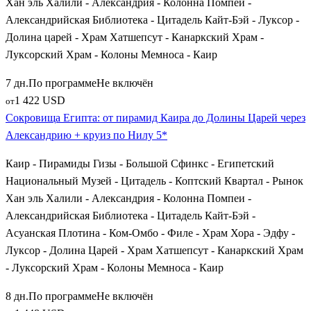
Хан эль Халили - Александрия - Колонна Помпеи -
Александрийская Библиотека - Цитадель Кайт-Бэй - Луксор -
Долина царей - Храм Хатшепсут - Канаркский Храм -
Луксорский Храм - Колоны Мемноса - Каир
7 дн.
По программе
Не включён
1 422 USD
от
Сокровища Египта: от пирамид Каира до Долины Царей через
Александрию + круиз по Нилу 5*
Каир - Пирамиды Гизы - Большой Сфинкс - Египетский
Национальный Музей - Цитадель - Коптский Квартал - Рынок
Хан эль Халили - Александрия - Колонна Помпеи -
Александрийская Библиотека - Цитадель Кайт-Бэй -
Асуанская Плотина - Ком-Омбо - Филе - Храм Хора - Эдфу -
Луксор - Долина Царей - Храм Хатшепсут - Канаркский Храм
- Луксорский Храм - Колоны Мемноса - Каир
8 дн.
По программе
Не включён