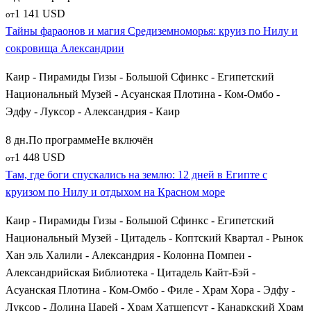
1 141 USD
от
Тайны фараонов и магия Средиземноморья: круиз по Нилу и
сокровища Александрии
Каир - Пирамиды Гизы - Большой Сфинкс - Египетский
Национальный Музей - Асуанская Плотина - Ком-Омбо -
Эдфу - Луксор - Александрия - Каир
8 дн.
По программе
Не включён
1 448 USD
от
Там, где боги спускались на землю: 12 дней в Египте с
круизом по Нилу и отдыхом на Красном море
Каир - Пирамиды Гизы - Большой Сфинкс - Египетский
Национальный Музей - Цитадель - Коптский Квартал - Рынок
Хан эль Халили - Александрия - Колонна Помпеи -
Александрийская Библиотека - Цитадель Кайт-Бэй -
Асуанская Плотина - Ком-Омбо - Филе - Храм Хора - Эдфу -
Луксор - Долина Царей - Храм Хатшепсут - Канаркский Храм