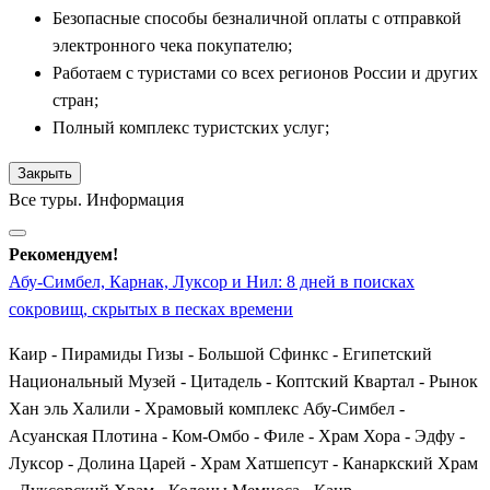
насыщена:
Безопасные способы безналичной оплаты с отправкой
электронного чека покупателю;
Мистическая
Долина Царей
— скрытый среди
Работаем с туристами со всех регионов России и других
пустынных скал некрополь, где личный или групповой
стран;
гид проведет вас внутрь прекрасно сохранившихся
Полный комплекс туристских услуг;
усыпальниц великих фараонов Нового царства;
Грандиозный ступенчатый
Храм Хатшепсут
—
Закрыть
уникальный заупокойный комплекс единственной
Все туры. Информация
женщины-фараона, вырубленный у подножия отвесных
скал Дейр-эль-Бахри;
Рекомендуем!
Гигантские
Колоссы Мемнона
— две
Абу-Симбел, Карнак, Луксор и Нил: 8 дней в поисках
восемнадцатиметровые каменные статуи фараона
сокровищ, скрытых в песках времени
Аменхотепа III, на протяжении тысячелетий охранявшие
Каир - Пирамиды Гизы - Большой Сфинкс - Египетский
вход в его несуществующий ныне поминальный храм;
Национальный Музей - Цитадель - Коптский Квартал - Рынок
Величественный заупокойный комплекс
Медина Хабу
Хан эль Халили - Храмовый комплекс Абу-Симбел -
— монументальный и прекрасно сохранившийся храм
Асуанская Плотина - Ком-Омбо - Филе - Храм Хора - Эдфу -
Рамзеса III с глубокими цветными рельефами,
Луксор - Долина Царей - Храм Хатшепсут - Канаркский Храм
повествующими о битвах с «народами моря».