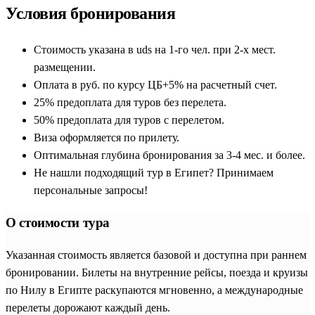
Туры в Хургада: отдых на море
Хургада: отдых на море: туры на 12 дней
загадочных цивилизаций в истории человечества. Для тех,
Условия бронирования
кто хочет выйти за рамки привычного пляжного отдыха,
экскурсионные туры в Египет предлагают грандиозные
Стоимость указана в uds на 1-го чел. при 2-х мест.
маршруты по следам великих фараонов. Наша комплексная
размещении.
программа объединяет ключевые исторические центры:
Оплата в руб. по курсу ЦБ+5% на расчетный счет.
величественный Каир, средиземноморскую Александрию,
25% предоплата для туров без перелета.
монументальный Луксор и самобытный Асуан. Незабываемой
50% предоплата для туров с перелетом.
частью такого путешествия становятся классические круизы
Виза оформляется по прилету.
по Нилу, позволяющие созерцать древние храмы прямо со
Оптимальная глубина бронирования за 3-4 мес. и более.
вкусом комфортабельного теплохода. Такие путевки и
Не нашли подходящий тур в Египет? Принимаем
организованные поездки подходят для всех категорий
персональные запросы!
граждан, мечтающих прикоснуться к тайнам древности.
О стоимости тура
Главное преимущество, которое дают регулярные групповые
и индивидуальные программы — это безупречная внутренняя
Указанная стоимость является базовой и доступна при раннем
логистика. Все внутренние переезды на комфортабельных
бронировании. Билеты на внутренние рейсы, поезда и круизы
поездах и автобусах с кондиционером, входные билеты в
по Нилу в Египте раскупаются мгновенно, а международные
археологические зоны и проживание продуманы заранее. На
перелеты дорожают каждый день.