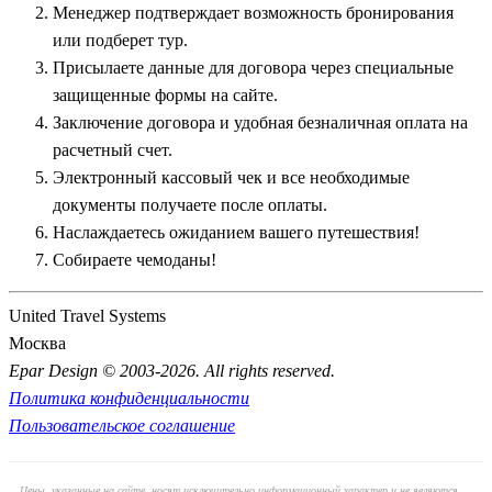
Менеджер подтверждает возможность бронирования
высеченные прямо в скале на берегу водохранилища Насер,
или подберет тур.
поражают своим масштабом и точностью древних
Присылаете данные для договора через специальные
астрономов.
защищенные формы на сайте.
Заключение договора и удобная безналичная оплата на
Легендарные речные круизы по Нилу
расчетный счет.
Электронный кассовый чек и все необходимые
Особый вид отдыха, идеально сочетающий экскурсии с
документы получаете после оплаты.
расслабленным созерцанием меняющихся пейзажей — это,
Наслаждаетесь ожиданием вашего путешествия!
конечно же, водные путешествия по великой реке. Огромной
Собираете чемоданы!
популярностью пользуется программа
Круиз по Нилу 5*
.
Пятизвездочные плавучие отели предлагают туристам
комфортабельные каюты, бассейны на солнечной палубе и
United Travel Systems
ресторанное обслуживание по системе «все включено».
Москва
Теплоход неторопливо следует по маршруту между Асуаном и
Epar Design © 2003-2026. All rights reserved.
Луксором, совершая остановки у самых труднодоступных
Политика конфиденциальности
прибрежных памятников древности.
Пользовательское соглашение
Во время круиза путешественники посещают уникальный
Цены, указанные на сайте, носят исключительно информационный характер и не являются