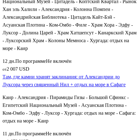
Национальный Музей - Цитадель - Коптский Квартал - Рынок
Хан эль Халили - Александрия - Колонна Помпеи -
Александрийская Библиотека - Цитадель Кайт-Бэй -
Асуанская Плотина - Ком-Омбо - Филе - Храм Хора - Эдфу -
Луксор - Долина Царей - Храм Хатшепсут - Канаркский Храм
- Луксорский Храм - Колоны Мемноса - Хургада: отдых на
море - Каир
12 дн.
По программе
Не включён
2 007 USD
от
Там, где камни хранят заклинания: от Александрии до
Луксора через священный Нил + отдых на море в Сафаге
Каир - Александрия - Пирамиды Гизы - Большой Сфинкс -
Египетский Национальный Музей - Асуанская Плотина -
Ком-Омбо - Эдфу - Луксор - Хургада: отдых на море - Сафага:
отдых на море - Каир
11 дн.
По программе
Не включён