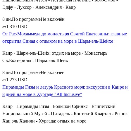
Эдфу - Луксор - Александрия - Каир
8 дн.
По программе
Не включён
1 310 USD
от
От Рас-Мохаммеда до монастыря Святой Екатерины: главные
открытия Синая с отдыхом на море в Шарм-эль-Шейхе
Каир - Шарм-эль-Шейх: отдых на море - Монастырь
Св.Екатерины - Шарм-эль-Шейх
8 дн.
По программе
Не включён
1 273 USD
от
Пирамиды Гизы и лазурь Красного моря: экскурсии в Каире и
8 дней на море в Хургаде "All Inclusive"
Каир - Пирамиды Гизы - Большой Сфинкс - Египетский
Национальный Музей - Цитадель - Коптский Квартал - Рынок
Хан эль Халили - Хургада: отдых на море