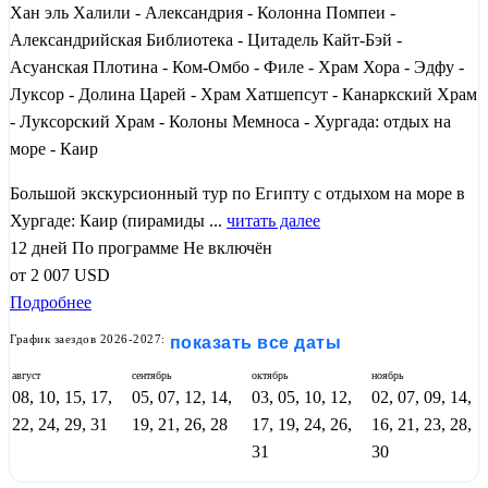
Хан эль Халили - Александрия - Колонна Помпеи -
Александрийская Библиотека - Цитадель Кайт-Бэй -
Асуанская Плотина - Ком-Омбо - Филе - Храм Хора - Эдфу -
Луксор - Долина Царей - Храм Хатшепсут - Канаркский Храм
- Луксорский Храм - Колоны Мемноса - Хургада: отдых на
море - Каир
Большой экскурсионный тур по Египту с отдыхом на море в
Хургаде: Каир (пирамиды ...
читать далее
12 дней
По программе
Не включён
от
2 007
USD
Подробнее
График заездов 2026-2027:
показать все даты
август
сентябрь
октябрь
ноябрь
08, 10, 15, 17,
05, 07, 12, 14,
03, 05, 10, 12,
02, 07, 09, 14,
22, 24, 29, 31
19, 21, 26, 28
17, 19, 24, 26,
16, 21, 23, 28,
31
30