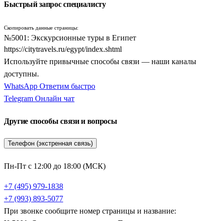
Джосера.
Быстрый запрос специалисту
В самом центре Каира группы посещают легендарный
Скопировать данные страницы:
Египетский музей
на площади Тахрир, хранящий бесценные
№5001: Экскурсионные туры в Египет
сокровища гробницы Тутанхамона и уникальные саркофаги.
https://citytravels.ru/egypt/index.shtml
Культурную программу столицы прекрасно дополняет
Используйте привычные способы связи — наши каналы
колоритный
Коптский район
(встречается также расширенная
доступны.
программа
Коптский район и базар
), где старинные
WhatsApp
Ответим быстро
раннехристианские церкви соседствуют с памятниками
Telegram
Онлайн чат
исламской архитектуры. Завершается пребывание в
мегаполисе шопингом на лабиринтах старейшего восточного
Другие способы связи и вопросы
рынка — это знаменитый
Рынок Хан эль Халили
.
Телефон (экстренная связь)
Северное направление экскурсионных путевок ведет на
побережье Средиземного моря — в изысканную
Пн-Пт с 12:00 до 18:00 (МСК)
Александрию
, основанную Александром Македонским. Этот
+7 (495) 979-1838
город поражает своим европейским шармом и римским
+7 (993) 893-5077
наследием. Экскурсия включает осмотр грандиозной
При звонке сообщите номер страницы и название:
современной Александрийской библиотеки, воздвигнутой на