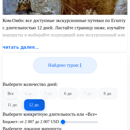
Ком-Омбо: все доступные экскурсионные путевки по Египту
с длительностью 12 дней. Листайте страницу ниже, изучайте
маршруты и выбирайте подходящий вам экскурсионный или
пляжный тур из базы предложений от United Travel Systems.
читать далее...
1
Найдено туров:
Выберите количество дней:
Все
4 дн.
5 дн.
6 дн.
7 дн.
8 дн.
11 дн.
12 дн.
Выберите конкретную длительность или «Все»
Бюджет:
от
2 007
до
2 007
USD
Выберите локации маршрута: