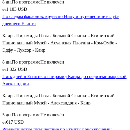
8 дн.
По программе
Не включён
1 183 USD
от
По следам фараонов: круиз по Нилу и путешествие вглубь
древнего Египта
Каир - Пирамиды Гизы - Большой Сфинкс - Египетский
Национальный Музей - Асуанская Плотина - Ком-Омбо -
Эдфу - Луксор - Каир
8 дн.
По программе
Не включён
1 322 USD
от
Пять дней в Египте: от пирамид Каира до средиземноморской
Александрии
Каир - Пирамиды Гизы - Большой Сфинкс - Египетский
Национальный Музей - Александрия - Каир
5 дн.
По программе
Не включён
617 USD
от
Романтическое путешествие по Египту с экскурсиями: