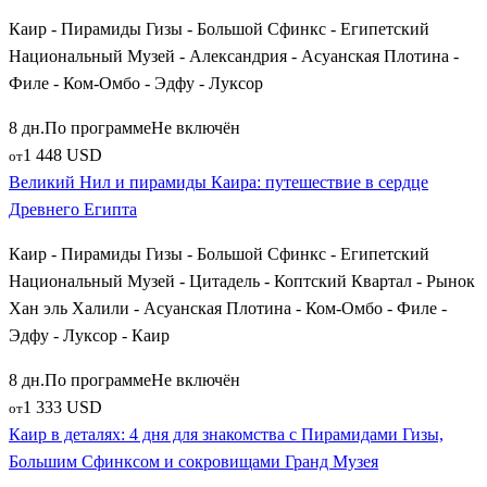
пятизвездочного круизного теплохода. Лучшим временем для
Каир - Пирамиды Гизы - Большой Сфинкс - Египетский
таких туров считается период с октября по апрель, когда в
Национальный Музей - Александрия - Асуанская Плотина -
Верхнем Египте спадает сильный летний зной и
Филе - Ком-Омбо - Эдфу - Луксор
устанавливается комфортная погода для долгих прогулок
8 дн.
По программе
Не включён
среди древних руин. Забронируйте путевку заранее, и
1 448 USD
от
загадочная земля фараонов откроет вам свои самые
Великий Нил и пирамиды Каира: путешествие в сердце
сокровенные исторические тайны!
Древнего Египта
Каир - Пирамиды Гизы - Большой Сфинкс - Египетский
Национальный Музей - Цитадель - Коптский Квартал - Рынок
Хан эль Халили - Асуанская Плотина - Ком-Омбо - Филе -
Эдфу - Луксор - Каир
8 дн.
По программе
Не включён
1 333 USD
от
Каир в деталях: 4 дня для знакомства с Пирамидами Гизы,
Большим Сфинксом и сокровищами Гранд Музея