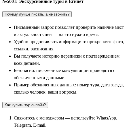
№5001: Экскурсионные туры в Египет
месте древней, посещение цитадели Кайт-Бей, построенной
на руинах Фаросского маяка, и исследование уникальных
Почему лучше писать, а не звонить?
многоуровневых катакомб Ком эш-Шукафа.
Письменный запрос позволяет проверить наличие мест
Мистический Верхний Египет и великий Асуан
и актуальность цен — на это нужно время.
Удобно предоставлять информацию: прикреплять фото,
Для погружения в подлинную атмосферу южных рубежей
ссылки, расписания.
древнего царства путешественники отправляются в
Вы получаете историю переписки с подтверждением
колоритный
Асуан
. Этот город на Ниле поражает своими
всех деталей.
нубийскими традициями и живописными гранитными
Безопасно: письменные консультации проводятся с
островами. Туристы осматривают знаменитую Асуанскую
обезличенными данными.
плотину, изменившую экосистему региона, и прекрасный
Пример обезличенных данных: номер тура, дата заезда,
храмовый комплекс Филе на острове.
сколько человек, ваши вопросы.
Из Асуана организуется одна из самых впечатляющих и
Как купить тур онлайн?
монументальных экскурсий — поездка вглубь Нубийской
пустыни к величественному скальному храму
Абу Симбел
(в
Свяжитесь с менеджером — используйте WhatsApp,
каталогах туроператоров —
Храм в Абу-Симбел
).
Telegram, E-mail.
Исполинские двадцатиметровые статуи Рамзеса II,