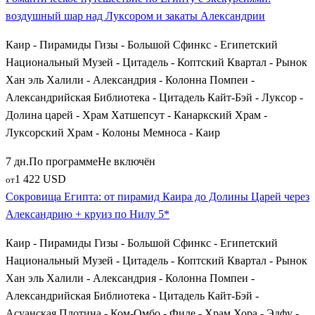
воздушный шар над Луксором и закаты Александрии
Каир - Пирамиды Гизы - Большой Сфинкс - Египетский
Национальный Музей - Цитадель - Коптский Квартал - Рынок
Хан эль Халили - Александрия - Колонна Помпеи -
Александрийская Библиотека - Цитадель Кайт-Бэй - Луксор -
Долина царей - Храм Хатшепсут - Канаркский Храм -
Луксорский Храм - Колоны Мемноса - Каир
7 дн.
По программе
Не включён
1 422 USD
от
Сокровища Египта: от пирамид Каира до Долины Царей через
Александрию + круиз по Нилу 5*
Каир - Пирамиды Гизы - Большой Сфинкс - Египетский
Национальный Музей - Цитадель - Коптский Квартал - Рынок
Хан эль Халили - Александрия - Колонна Помпеи -
Александрийская Библиотека - Цитадель Кайт-Бэй -
Асуанская Плотина - Ком-Омбо - Филе - Храм Хора - Эдфу -