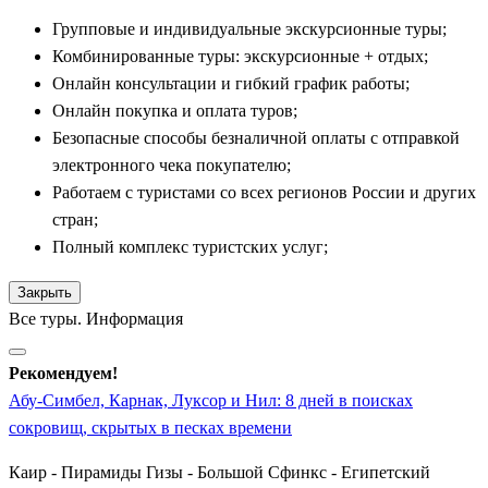
Луксорский храмы, соединенные знаменитой аллеей
Групповые и индивидуальные экскурсионные туры;
сфинксов.
Комбинированные туры: экскурсионные + отдых;
Переправляясь на «Берег мертвых», группы попадают в
Онлайн консультации и гибкий график работы;
царство вечности. Здесь экскурсионная программа невероятно
Онлайн покупка и оплата туров;
насыщена:
Безопасные способы безналичной оплаты с отправкой
электронного чека покупателю;
Мистическая
Долина Царей
— скрытый среди
Работаем с туристами со всех регионов России и других
пустынных скал некрополь, где личный или групповой
стран;
гид проведет вас внутрь прекрасно сохранившихся
Полный комплекс туристских услуг;
усыпальниц великих фараонов Нового царства;
Грандиозный ступенчатый
Храм Хатшепсут
—
Закрыть
уникальный заупокойный комплекс единственной
Все туры. Информация
женщины-фараона, вырубленный у подножия отвесных
скал Дейр-эль-Бахри;
Рекомендуем!
Гигантские
Колоссы Мемнона
— две
Абу-Симбел, Карнак, Луксор и Нил: 8 дней в поисках
восемнадцатиметровые каменные статуи фараона
сокровищ, скрытых в песках времени
Аменхотепа III, на протяжении тысячелетий охранявшие
Каир - Пирамиды Гизы - Большой Сфинкс - Египетский
вход в его несуществующий ныне поминальный храм;