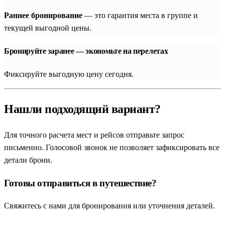
протяжении всего пути группу сопровождают
сертифицированные гиды с идеальным знанием русского
Раннее бронирование
— это гарантия места в группе и
языка, которые превращают каждую экскурсию в
текущей выгодной цены.
увлекательное погружение в мифы и факты древнего мира.
Бронируйте заранее — экономьте на перелетах
Величественная столица и античное побережье:
Фиксируйте выгодную цену сегодня.
Каир и Александрия
Большинство исторических маршрутов традиционно
Нашли подходящий вариант?
открывает бурлящий
Каир
. Главным магнитом столицы, ради
которого путешественники бронируют туры, являются
Для точного расчета мест и рейсов отправьте запрос
грандиозные
Пирамиды Гизы
(в путеводителях также —
письменно. Голосовой звонок не позволяет зафиксировать все
Пирамиды в Гизе
) — единственное сохранившееся до наших
детали брони.
дней чудо древнего мира. Туристы без спешки исследуют
плато, видят монументальный застывший в камне
Сфинкс
и
Готовы отправиться в путешествие?
отправляются к истокам древнего государства. Экскурсия
обязательно включает древнейшую столицу
Мемфис
и
Свяжитесь с нами для бронирования или уточнения деталей.
некрополь
Саккара
со знаменитой ступенчатой пирамидой