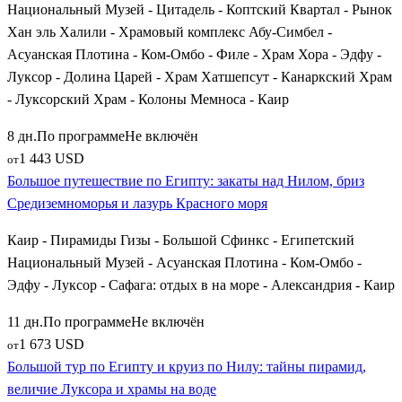
Национальный Музей - Цитадель - Коптский Квартал - Рынок
Величественный заупокойный комплекс
Медина Хабу
Хан эль Халили - Храмовый комплекс Абу-Симбел -
— монументальный и прекрасно сохранившийся храм
Асуанская Плотина - Ком-Омбо - Филе - Храм Хора - Эдфу -
Рамзеса III с глубокими цветными рельефами,
Луксор - Долина Царей - Храм Хатшепсут - Канаркский Храм
повествующими о битвах с «народами моря».
- Луксорский Храм - Колоны Мемноса - Каир
Для самых искушенных исследователей, выбравших
8 дн.
По программе
Не включён
расширенные или индивидуальные путевки, в программу
1 443 USD
включаются выездные экскурсии на север от Луксора — в
от
Большое путешествие по Египту: закаты над Нилом, бриз
священный город
Абидос
с уникальным храмом Сети I и в
Средиземноморья и лазурь Красного моря
изящную
Дендеру
, хранящую знаменитый Храм Хатхор с
астрономическими потолками и зодиакальными кругами.
Каир - Пирамиды Гизы - Большой Сфинкс - Египетский
Национальный Музей - Асуанская Плотина - Ком-Омбо -
Как выбрать и забронировать исторический тур в
Эдфу - Луксор - Сафага: отдых в на море - Александрия - Каир
Египет
11 дн.
По программе
Не включён
Планируя масштабное экскурсионное путешествие,
1 673 USD
от
ориентируйтесь на продолжительность поездки от 7 до 10
Большой тур по Египту и круиз по Нилу: тайны пирамид,
дней. Это позволяет без спешки проехать по всему маршруту
величие Луксора и храмы на воде
от Каира до Асуана и провести 3-4 ночи на борту