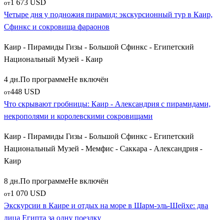
1 673 USD
от
Четыре дня у подножия пирамид: экскурсионный тур в Каир,
Сфинкс и сокровища фараонов
Каир - Пирамиды Гизы - Большой Сфинкс - Египетский
Национальный Музей - Каир
4 дн.
По программе
Не включён
448 USD
от
Что скрывают гробницы: Каир - Александрия с пирамидами,
некрополями и королевскими сокровищами
Каир - Пирамиды Гизы - Большой Сфинкс - Египетский
Национальный Музей - Мемфис - Саккара - Александрия -
Каир
8 дн.
По программе
Не включён
1 070 USD
от
Экскурсии в Каире и отдых на море в Шарм-эль-Шейхе: два
лица Египта за одну поездку