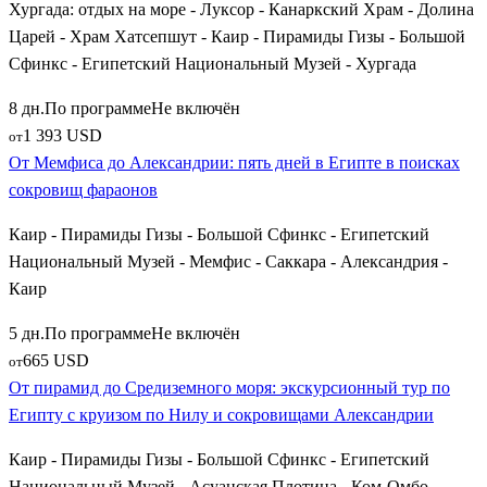
Хургада: отдых на море - Луксор - Канаркский Храм - Долина
Царей - Храм Хатсепшут - Каир - Пирамиды Гизы - Большой
Сфинкс - Египетский Национальный Музей - Хургада
8 дн.
По программе
Не включён
1 393 USD
от
От Мемфиса до Александрии: пять дней в Египте в поисках
сокровищ фараонов
Каир - Пирамиды Гизы - Большой Сфинкс - Египетский
Национальный Музей - Мемфис - Саккара - Александрия -
Каир
5 дн.
По программе
Не включён
665 USD
от
От пирамид до Средиземного моря: экскурсионный тур по
Египту с круизом по Нилу и сокровищами Александрии
Каир - Пирамиды Гизы - Большой Сфинкс - Египетский
Национальный Музей - Асуанская Плотина - Ком-Омбо -