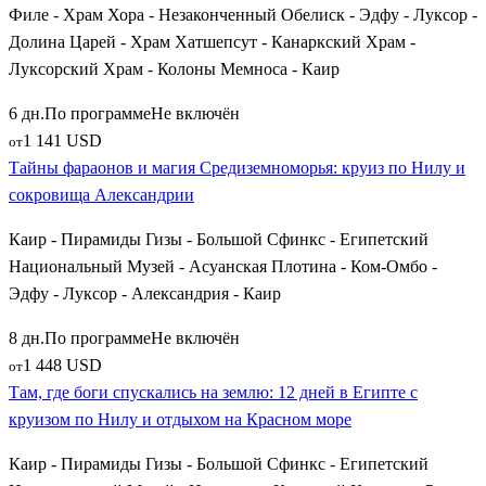
Филе - Храм Хора - Незаконченный Обелиск - Эдфу - Луксор -
Долина Царей - Храм Хатшепсут - Канаркский Храм -
Луксорский Храм - Колоны Мемноса - Каир
6 дн.
По программе
Не включён
1 141 USD
от
Тайны фараонов и магия Средиземноморья: круиз по Нилу и
сокровища Александрии
Каир - Пирамиды Гизы - Большой Сфинкс - Египетский
Национальный Музей - Асуанская Плотина - Ком-Омбо -
Эдфу - Луксор - Александрия - Каир
8 дн.
По программе
Не включён
1 448 USD
от
Там, где боги спускались на землю: 12 дней в Египте с
круизом по Нилу и отдыхом на Красном море
Каир - Пирамиды Гизы - Большой Сфинкс - Египетский