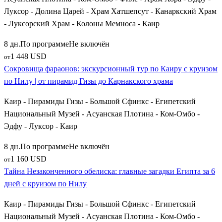
Луксор - Долина Царей - Храм Хатшепсут - Канаркский Храм
- Луксорский Храм - Колоны Мемноса - Каир
8 дн.
По программе
Не включён
1 448 USD
от
Сокровища фараонов: экскурсионный тур по Каиру с круизом
по Нилу | от пирамид Гизы до Карнакского храма
Каир - Пирамиды Гизы - Большой Сфинкс - Египетский
Национальный Музей - Асуанская Плотина - Ком-Омбо -
Эдфу - Луксор - Каир
8 дн.
По программе
Не включён
1 160 USD
от
Тайна Незаконченного обелиска: главные загадки Египта за 6
дней с круизом по Нилу
Каир - Пирамиды Гизы - Большой Сфинкс - Египетский
Национальный Музей - Асуанская Плотина - Ком-Омбо -