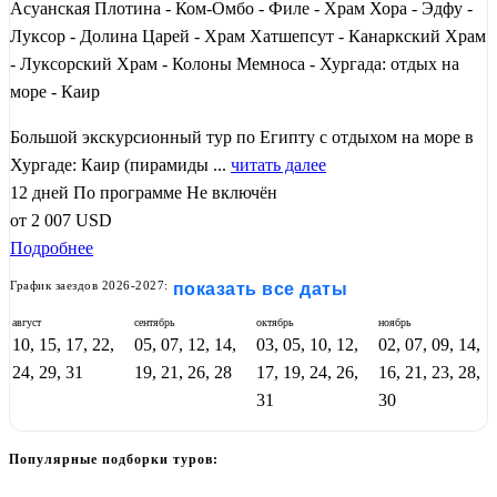
Асуанская Плотина - Ком-Омбо - Филе - Храм Хора - Эдфу -
Луксор - Долина Царей - Храм Хатшепсут - Канаркский Храм
- Луксорский Храм - Колоны Мемноса - Хургада: отдых на
море - Каир
Большой экскурсионный тур по Египту с отдыхом на море в
Хургаде: Каир (пирамиды ...
читать далее
12 дней
По программе
Не включён
от
2 007
USD
Подробнее
График заездов 2026-2027:
показать все даты
август
сентябрь
октябрь
ноябрь
10, 15, 17, 22,
05, 07, 12, 14,
03, 05, 10, 12,
02, 07, 09, 14,
24, 29, 31
19, 21, 26, 28
17, 19, 24, 26,
16, 21, 23, 28,
31
30
Популярные подборки туров: