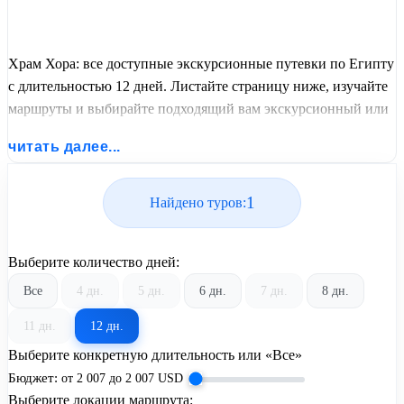
Храм Хора: все доступные экскурсионные путевки по Египту
с длительностью 12 дней. Листайте страницу ниже, изучайте
маршруты и выбирайте подходящий вам экскурсионный или
пляжный тур из базы предложений от United Travel Systems.
читать далее...
1
Найдено туров:
Выберите количество дней:
Все
4 дн.
5 дн.
6 дн.
7 дн.
8 дн.
11 дн.
12 дн.
Выберите конкретную длительность или «Все»
Бюджет:
от
2 007
до
2 007
USD
Выберите локации маршрута: