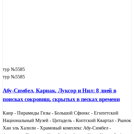
тур №5585
тур №5585
Абу-Симбел, Карнак, Луксор и Нил: 8 дней в
поисках сокровищ, скрытых в песках времени
Каир - Пирамиды Гизы - Большой Сфинкс - Египетский
Национальный Музей - Цитадель - Коптский Квартал - Рынок
Хан эль Халили - Храмовый комплекс Абу-Симбел -