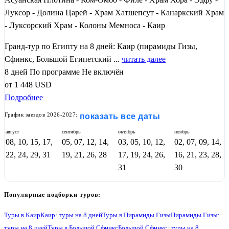
Луксор - Долина Царей - Храм Хатшепсут - Канаркский Храм
- Луксорский Храм - Колоны Мемноса - Каир
Гранд-тур по Египту на 8 дней: Каир (пирамиды Гизы,
Сфинкс, Большой Египетский ...
читать далее
8 дней
По программе
Не включён
от
1 448
USD
Подробнее
График заездов 2026-2027:
показать все даты
август
сентябрь
октябрь
ноябрь
08, 10, 15, 17,
05, 07, 12, 14,
03, 05, 10, 12,
02, 07, 09, 14,
22, 24, 29, 31
19, 21, 26, 28
17, 19, 24, 26,
16, 21, 23, 28,
31
30
Популярные подборки туров:
Туры в Каир
Каир: туры на 8 дней
Туры в Пирамиды Гизы
Пирамиды Гизы:
туры на 8 дней
Туры в Большой Сфинкс
Большой Сфинкс: туры на 8