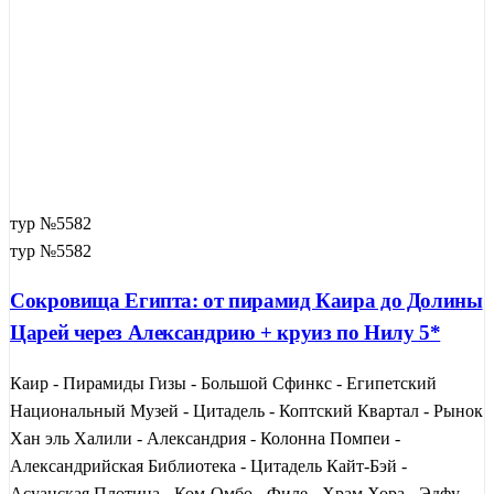
тур №5582
тур №5582
Сокровища Египта: от пирамид Каира до Долины
Царей через Александрию + круиз по Нилу 5*
Каир - Пирамиды Гизы - Большой Сфинкс - Египетский
Национальный Музей - Цитадель - Коптский Квартал - Рынок
Хан эль Халили - Александрия - Колонна Помпеи -
Александрийская Библиотека - Цитадель Кайт-Бэй -
Асуанская Плотина - Ком-Омбо - Филе - Храм Хора - Эдфу -