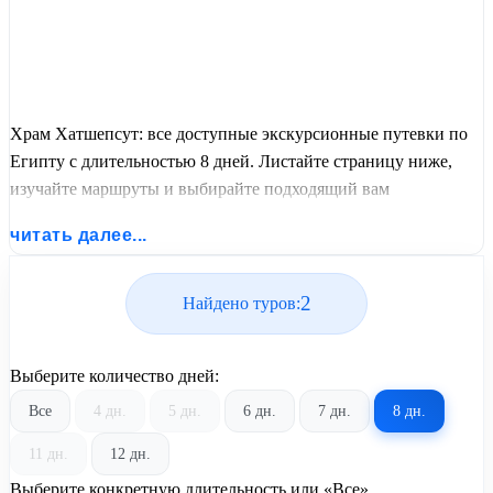
Храм Хатшепсут: все доступные экскурсионные путевки по
Египту с длительностью 8 дней. Листайте страницу ниже,
изучайте маршруты и выбирайте подходящий вам
экскурсионный или пляжный тур из базы предложений от
читать далее...
United Travel Systems.
2
Найдено туров:
Выберите количество дней:
Все
4 дн.
5 дн.
6 дн.
7 дн.
8 дн.
11 дн.
12 дн.
Выберите конкретную длительность или «Все»