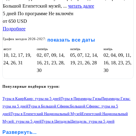
Большой Египетский музей, ...
читать далее
5 дней
По программе
Не включён
от
650
USD
Подробнее
График заездов 2026-2027:
показать все даты
август
сентябрь
октябрь
ноябрь
10, 12, 17, 19,
02, 07, 09, 14,
05, 07, 12, 14,
02, 04, 09, 11,
24, 26, 31
16, 21, 23, 28,
19, 21, 26, 28
16, 18, 23, 25,
30
30
Популярные подборки туров:
Туры в Каир
Каир: туры на 5 дней
Туры в Пирамиды Гизы
Пирамиды Гизы:
туры на 5 дней
Туры в Большой Сфинкс
Большой Сфинкс: туры на 5
дней
Туры в Египетский Национальный Музей
Египетский Национальный
Музей: туры на 5 дней
Туры в Цитадель
Цитадель: туры на 5 дней
Туры в Коптский Квартал
Коптский Квартал: туры на 5 дней
Развернуть...
Туры в Рынок Хан эль Халили
Рынок Хан эль Халили: туры на 5 дней