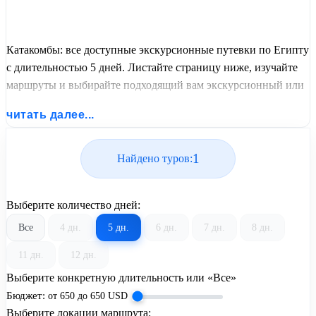
Катакомбы: все доступные экскурсионные путевки по Египту
с длительностью 5 дней. Листайте страницу ниже, изучайте
маршруты и выбирайте подходящий вам экскурсионный или
пляжный тур из базы предложений от United Travel Systems.
читать далее...
1
Найдено туров:
Выберите количество дней:
Все
4 дн.
5 дн.
6 дн.
7 дн.
8 дн.
11 дн.
12 дн.
Выберите конкретную длительность или «Все»
Бюджет:
от
650
до
650
USD
Выберите локации маршрута: