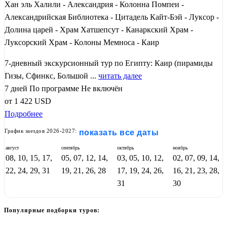
Хан эль Халили - Александрия - Колонна Помпеи -
Александрийская Библиотека - Цитадель Кайт-Бэй - Луксор -
Долина царей - Храм Хатшепсут - Канаркский Храм -
Луксорский Храм - Колоны Мемноса - Каир
7-дневный экскурсионный тур по Египту: Каир (пирамиды
Гизы, Сфинкс, Большой ...
читать далее
7 дней
По программе
Не включён
от
1 422
USD
Подробнее
График заездов 2026-2027:
показать все даты
август
сентябрь
октябрь
ноябрь
08, 10, 15, 17,
05, 07, 12, 14,
03, 05, 10, 12,
02, 07, 09, 14,
22, 24, 29, 31
19, 21, 26, 28
17, 19, 24, 26,
16, 21, 23, 28,
31
30
Популярные подборки туров: