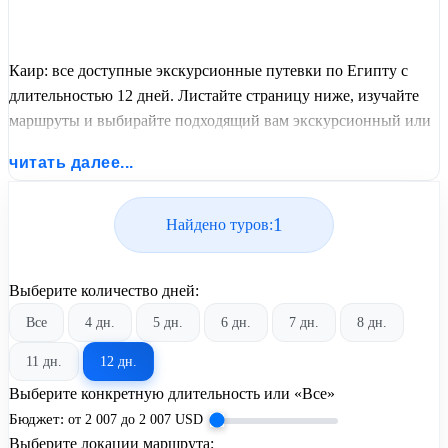
Каир: все доступные экскурсионные путевки по Египту с
длительностью 12 дней. Листайте страницу ниже, изучайте
маршруты и выбирайте подходящий вам экскурсионный или
пляжный тур из базы предложений от United Travel Systems.
читать далее...
1
Найдено туров:
Выберите количество дней:
Все
4 дн.
5 дн.
6 дн.
7 дн.
8 дн.
11 дн.
12 дн.
Выберите конкретную длительность или «Все»
Бюджет:
от
2 007
до
2 007
USD
Выберите локации маршрута: