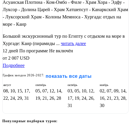
Асуанская Плотина - Ком-Омбо - Филе - Храм Хора - Эдфу -
Луксор - Долина Царей - Храм Хатшепсут - Канаркский Храм
- Луксорский Храм - Колоны Мемноса - Хургада: отдых на
море - Каир
Большой экскурсионный тур по Египту с отдыхом на море в
Хургаде: Каир (пирамиды ...
читать далее
12 дней
По программе
Не включён
от
2 007
USD
Подробнее
График заездов 2026-2027:
показать все даты
август
сентябрь
октябрь
ноябрь
08, 10, 15, 17,
05, 07, 12, 14,
03, 05, 10, 12,
02, 07, 09, 14,
22, 24, 29, 31
19, 21, 26, 28
17, 19, 24, 26,
16, 21, 23, 28,
31
30
Популярные подборки туров: