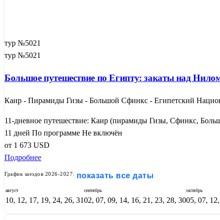
тур №5021
тур №5021
Большое путешествие по Египту: закаты над Нилом
Каир - Пирамиды Гизы - Большой Сфинкс - Египетский Национа
11-дневное путешествие: Каир (пирамиды Гизы, Сфинкс, Больш
11 дней
По программе
Не включён
от
1 673
USD
Подробнее
График заездов 2026-2027:
показать все даты
август
сентябрь
октябрь
10, 12, 17, 19, 24, 26, 31
02, 07, 09, 14, 16, 21, 23, 28, 30
05, 07, 12,