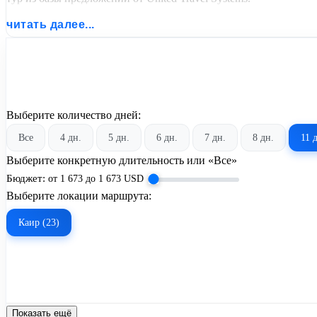
читать далее...
Выберите количество дней:
Все
4 дн.
5 дн.
6 дн.
7 дн.
8 дн.
11 
Выберите конкретную длительность или «Все»
Бюджет:
от
1 673
до
1 673
USD
Выберите локации маршрута:
Каир (23)
Показать ещё