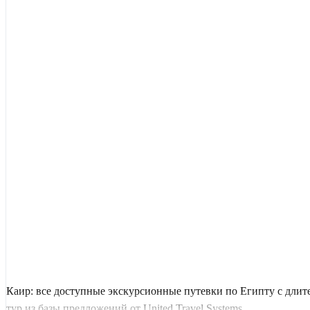
Каир: все доступные экскурсионные путевки по Египту с дли
тур из базы предложений от United Travel Systems.