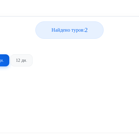
2
Найдено туров:
дн.
12 дн.