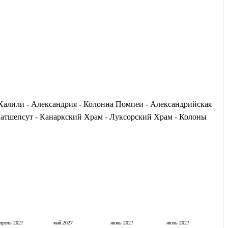
Халили - Александрия - Колонна Помпеи - Александрийская
 Хатшепсут - Канаркский Храм - Луксорский Храм - Колоны
апрель
2027
май
2027
июнь
2027
июль
2027