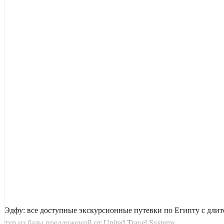
Эдфу: все доступные экскурсионные путевки по Египту с дли
тур из базы предложений от United Travel Systems.