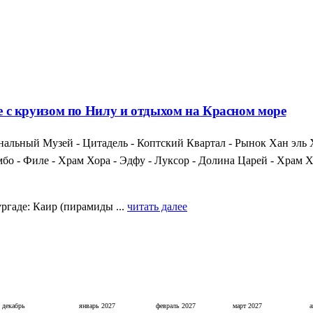
те с круизом по Нилу и отдыхом на Красном море
альный Музей - Цитадель - Коптский Квартал - Рынок Хан эль 
мбо - Филе - Храм Хора - Эдфу - Луксор - Долина Царей - Храм
ргаде: Каир (пирамиды ...
читать далее
декабрь
январь
2027
февраль
2027
март
2027