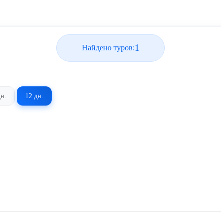
1
Найдено туров:
дн.
12 дн.