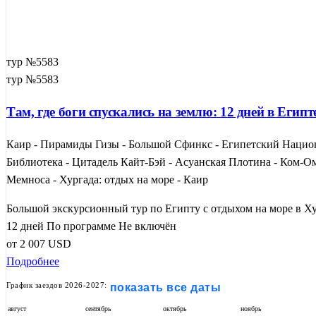
тур №5583
тур №5583
Там, где боги спускались на землю: 12 дней в Егип
Каир - Пирамиды Гизы - Большой Сфинкс - Египетский Национ
Библиотека - Цитадель Кайт-Бэй - Асуанская Плотина - Ком-О
Мемноса - Хургада: отдых на море - Каир
Большой экскурсионный тур по Египту с отдыхом на море в Ху
12 дней
По программе
Не включён
от
2 007
USD
Подробнее
График заездов 2026-2027:
показать все даты
август
сентябрь
октябрь
ноябрь