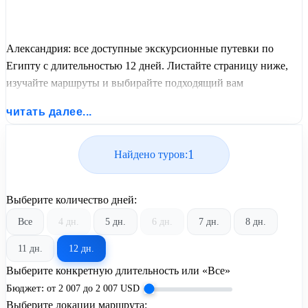
Александрия: все доступные экскурсионные путевки по
Египту с длительностью 12 дней. Листайте страницу ниже,
изучайте маршруты и выбирайте подходящий вам
экскурсионный или пляжный тур из базы предложений от
читать далее...
United Travel Systems.
1
Найдено туров:
Выберите количество дней:
Все
4 дн.
5 дн.
6 дн.
7 дн.
8 дн.
11 дн.
12 дн.
Выберите конкретную длительность или «Все»
Бюджет:
от
2 007
до
2 007
USD
Выберите локации маршрута: