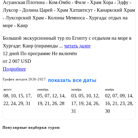
Асуанская Плотина - Ком-Омбо - Филе - Храм Хора - Эдфу -
Луксор - Долина Царей - Храм Хатшепсут - Канаркский Храм
- Луксорский Храм - Колоны Мемноса - Хургада: отдых на
море - Каир
Большой экскурсионный тур по Египту с отдыхом на море в
Хургаде: Каир (пирамиды ...
читать далее
12 дней
По программе
Не включён
от
2 007
USD
Подробнее
График заездов 2026-2027:
показать все даты
август
сентябрь
октябрь
ноябрь
08, 10, 15, 17,
05, 07, 12, 14,
03, 05, 10, 12,
02, 07, 09, 14,
22, 24, 29, 31
19, 21, 26, 28
17, 19, 24, 26,
16, 21, 23, 28,
31
30
Популярные подборки туров: